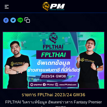
วิเคราะห์บอล แฟนตาซี พรีเมียร์ลีก 2023/24 GW36
รายการ FPLThai 2023/24 GW36
FPLTHAI วิเคราะห์ข้อมูล อัพเดทข่าวสาร Fantasy Premier