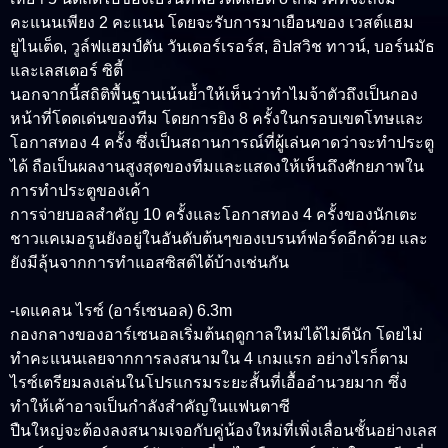
คะแนนเพียง 2 คะแนน โดยจะรับการมาเยือนของ เวสต์แฮม
ยูไนเต็ด, วูล์ฟแฮมป์ตัน วันเดอร์เรอร์ส, อิปสวิช ทาวน์, บอร์นมัธ
และเลสเตอร์ ซิตี้
นอกจากนี้สถิติพื้นฐานเน้นย้ำให้เห็นว่าทำไมจ้าตัวถึงเป็นกอง
หน้าที่โดดเด่นของทีม โดยการยิง 8 ครั้งในกรอบเขตโทษและ
โอกาสทอง 4 ครั้ง ซึ่งเป็นสถานการณ์ที่ผู้เล่นคาดว่าจะทำประตู
ได้ ถือเป็นผลงานสูงสุดของทีมและแสดงให้เห็นถึงศักยภาพใน
การทำประตูของเค้า
การจ่ายบอลสำคัญ 10 ครั้งและโอกาสทอง 4 ครั้งของนักเตะ
ชาวแคเมอรูนยังอยู่ในอันดับต้นๆของเบรนท์ฟอร์ดอีกด้วย และ
ยังมีลุ้นจากการทำแอสซิสต์ได้บ้างเช่นกัน
-เดแคลน ไรซ์ (อาร์เซนอล) 6.3m
กองกลางของอาร์เซนอลเริ่มต้นฤดูกาลใหม่ได้ไม่ดีนัก โดยไม่
ทำคะแนนเลยจากการลงสนามใน 4 เกมแรก อย่างไรก็ตาม
ไรซ์เตรียมลงเล่นในโปรแกรมระยะสั้นที่เอื้ออำนวยมาก ซึ่ง
ทำให้เค้าอาจเป็นกำลังสำคัญในแฟนตาซี
ปืนใหญ่จะต้องลงสนามเจอกับคู่น้องใหม่ที่เพิ่งเลื่อนชั้นอย่างเลส