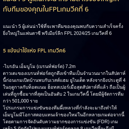
กับทีมของคุณในFPLเกมวีคที่ 6
แนะนำ 5 ผู้เล่นน่าใช้ที่จะพาทีมของคุณพบกับความสำเร็จครั้ง
ยิ่งใหญ่ในแฟนตาซี พรีเมียร์ลีก FPL 2024/25 เกมวีคที่ 6
5 แข้งน่าใช้แห่ง FPL เกมวีค6
-ไบรอัน เอ็มบูโม (เบรนท์ฟอร์ด) 7.2m
ดาวเตะของเบรนท์ฟอร์ดถูกดึงเข้าทีมเป็นจำนวนมากในสัปดาห์
นี้ก่อนเกมเปิดบ้านพบกับเวสต์แฮม ยูไนเต็ด หลังจากยิงประตูที่ 4
ในฤดูกาลกับท็อตแนม ฮ็อทสเปอร์เมื่อสุดสัปดาห์ที่แล้ว ถือเป็นผู้
เล่นที่ถูกซื้อมากที่สุดเป็นอันดับ 2 ในเกมวีคนี้ โดยมีผู้จัดการทีม
กว่า 501,000 ราย
โปรแกรมการแข่งขันของทีมผึ้งหลวงที่กำลังจะมาถึงทำให้
เอ็มบูโมมีโอกาสตอบแทนเจ้าของใหม่ในอีกหลายเกมต่อจากนี้
โดยตามการจัดอันดับความยากของการแข่งขัน (FDR) เกม
เหย้า 5 นัดถัดไปของเบรนท์ฟอร์ดตลอด 8 เกมวีคที่จะถึงมี