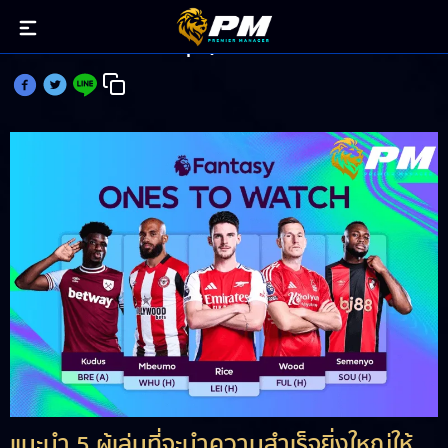
แนะนำ 5 แข้งโกยแต้มจุกๆใน FPL เกมวีค6
แนะนำ 5 ผู้เล่นที่จะนำความสำเร็จยิ่งใหญ่ให้