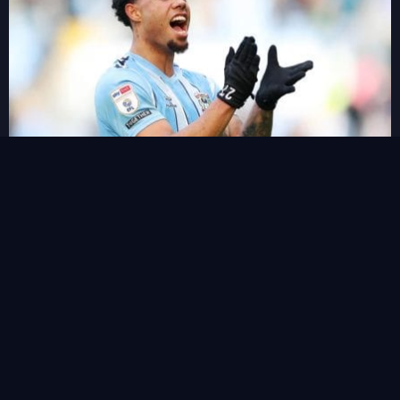
ฟาน เอไวจ์ค กองหลังน้องใหม่ราคาไม่แรงน่าใช้ลุ้นแต้ม
View all
คำค้นหา
หน้าแรก
ข่าวสาร&ฟุตบอลแฟนตาซี
ตารางคะแนน
Live Score
ไฮไลท์บอล
ดาวโหลด APK
ติดต่อเรา