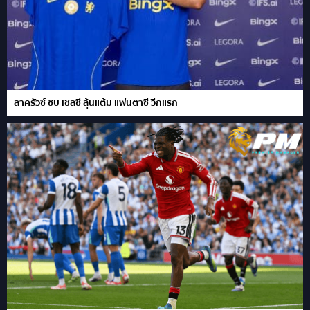
ลาครัวซ์ ซบ เชลซี ลุ้นแต้ม แฟนตาซี วีกแรก