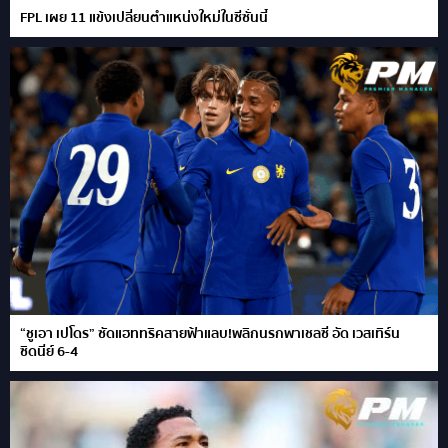
FPL เผย 11 แข้งเปลี่ยนตำแหน่งใหม่ในซีซั่นนี้
“ชูเอา เปโดร” ซัดแฮททริคสายฟ้าแลบ!พลิกนรกพาเชลซี อัด เวสเทิร์น
ซิดนีย์ 6-4