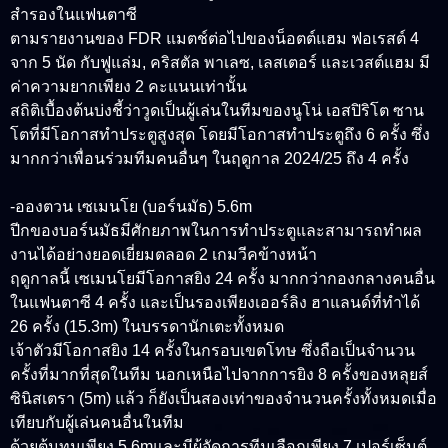
สำรองในแฟนตาซี
ตามรายงานของ FDR แมตช์ต่อไปของน็อตต์แฮม ฟอเรสต์ 4
จาก 5 นัด กับฟูแล่ม, คริสตัล พาเลซ, เลสเตอร์ และเวสต์แฮม มี
ค่าความยากเพียง 2 คะแนนเท่านั้น
สถิติเบื้องต้นบ่งชี้ว่าวูดเป็นผู้เล่นในทีมของนูโน่ เอสปิริโต ซาน
โตที่มีโอกาสทำประตูสูงสุด โดยมีโอกาสทำประตูถึง 6 ครั้ง ซึ่ง
มากกว่าเพื่อนร่วมทีมคนอื่นๆ ในฤดูกาล 2024/25 ถึง 4 ครั้ง
-อองตวน เซเมนโย (บอร์นมัธ) 5.6m
ปีกของบอร์นมัธมีศักยภาพในการทำประตูและสามารถทำผล
งานได้อย่างยอดเยี่ยมตลอด 2 เกมวีคข้างหน้า
ฤดูกาลนี้ เซเมนโยมีโอกาสยิง 24 ครั้ง มากกว่ากองกลางคนอื่น
ในแฟนตาซี 4 ครั้ง และเป็นรองเพียงเออร์ลิง ฮาแลนด์ที่ทำได้
26 ครั้ง (15.3m) ในบรรดานักเตะทั้งหมด
เจ้าตัวมีโอกาสยิง 14 ครั้งในกรอบเขตโทษ ซึ่งถือเป็นจำนวน
ครั้งที่มากที่สุดในทีม นอกเหนือไปจากการยิง 8 ครั้งของหลุยส์
ซินิสเตรา (5m) แล้ว ก็ยังเป็นสองเท่าของจำนวนครั้งทั้งหมดเมื่อ
เทียบกับผู้เล่นคนอื่นในทีม
ด้วยต้นทุนเพียง 5.6mและมีผู้จัดการทีมเลือกเพียง 7 เปอร์เซ็นต์