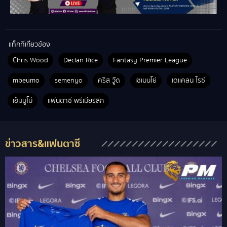
แท็กที่เกี่ยวข้อง
Chris Wood
Declan Rice
Fantasy Premier League
mbeumo
semenyo
คริส วู๊ด
เซเมนโย่
เดแคลน ไรซ์
เอ็มบูโม่
แฟนตาซี พรีเมียร์ลีก
ข่าวสาร&แฟนตาซี