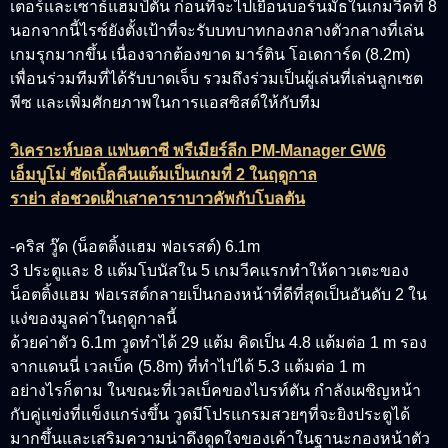
เตอร์และเซาธ์แฮมป์ตัน ก่อนที่จะไปเยือนบอร์นมัธในเกมวีคที่ 8
นอกจากนี้ไรซ์ยังตั้งเป้าที่จะรับบทบาทกองกลางตัวกลางที่เล่น
เกมรุกมากขึ้น เนื่องจากต้องขาด มาร์ติน โอเดการ์ด (8.2m)
เพื่อนร่วมทีมที่ได้รับบาดเจ็บ รวมถึงร่วมเป็นผู้เล่นที่เล่นลูกเซต
พีซ และเพิ่มศักยภาพในการแอสซิสต์ให้กับทีม
วิเคราะห์บอล แฟนตาซี พรีเมียร์ลีก PM-Manager GW6
เอ็มบูโม่ ซัดเบิ้ลคืนแต้มเป็นเกมที่ 2 ในฤดูกาล
ราย่า ส่อชวดเฝ้าเสาคาราบาวคัพกับโบลตัน
-คริส วู๊ด (น็อตติ้งแฮม ฟอเรสต์) 6.1m
3 ประตูและ 8 แต้มโบนัสใน 5 เกมวีคแรกทำให้ดาวเตะของ
น็อตติ้งแฮม ฟอเรสต์กลายเป็นกองหน้าที่ดีที่สุดเป็นอันดับ 2 ใน
แง่ของมูลค่าในฤดูกาลนี้
ด้วยค่าตัว 6.1m วูดทำได้ 29 แต้ม คิดเป็น 4.8 แต้มต่อ 1 m รอง
จากแดนนี่ เวลเบ็ค (5.8m) ที่ทำไปได้ 5.3 แต้มต่อ 1 m
อย่างไรก็ตาม ในขณะที่เวลเบ็คของไบรท์ตัน กำลังเผชิญหน้า
กับคู่แข่งที่แข็งแกร่งขึ้น วูดมีโปรแกรมสวยๆที่จะยิงประตูได้
มากขึ้นและเสริมความน่าดึงดูดใจของเค้าในฐานะกองหน้าตัว