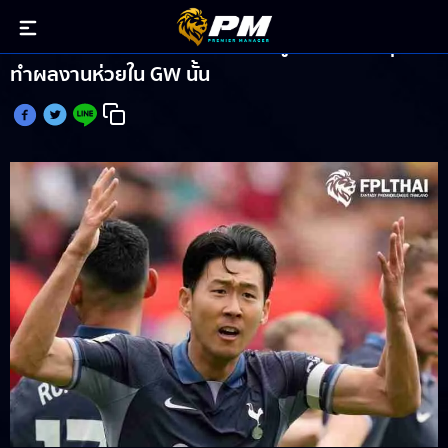
สถิติชี้แข้ง แฟนตาซี พรีเมียร์ลีก ที่ถูกดึงตัวมากสุดมัก
ทำผลงานห่วยใน GW นั้น