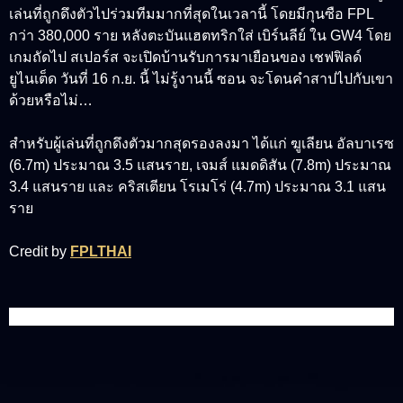
เล่นที่ถูกดึงตัวไปร่วมทีมมากที่สุดในเวลานี้ โดยมีกุนซือ FPL
กว่า 380,000 ราย หลังตะบันแฮตทริกใส่ เบิร์นลีย์ ใน GW4 โดย
เกมถัดไป สเปอร์ส จะเปิดบ้านรับการมาเยือนของ เชฟฟิลด์
ยูไนเต็ด วันที่ 16 ก.ย. นี้ ไม่รู้งานนี้ ซอน จะโดนคำสาปไปกับเขา
ด้วยหรือไม่…
สำหรับผู้เล่นที่ถูกดึงตัวมากสุดรองลงมา ได้แก่ ฆูเลียน อัลบาเรซ
(6.7m) ประมาณ 3.5 แสนราย, เจมส์ แมดดิสัน (7.8m) ประมาณ
3.4 แสนราย และ คริสเตียน โรเมโร่ (4.7m) ประมาณ 3.1 แสน
ราย
Credit by
FPLTHAI