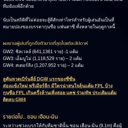
ทีมยังแพ้อีกด้วย
นับเป็นสถิติที่ไม่ค่อยจะสู้ดีสักเท่าไหร่สำหรับผู้เล่นอันเป็นที่
หมายปองของบรรดากุนซือ แฟนตาซี ทั้งหลายในฤดูกาลนี้
ผลงานผู้เล่นที่ถูกดึงตัวมากที่สุดในแต่ละสัปดาห์
GW2: ชิลเวลล์ (641,1361 ราย) -1 แต้ม
GW3: เอ็มบูโม่ (1,118,529 ราย) – 2 แต้ม
GW4: สเตอร์ลิง (1,207,952 ราย) – 2 แต้ม
ลูตันหวดเบิร์นลีย์ DGW แรกของซีซั่น
ส่องแข้งใหม่ พรีเมียร์ลีก มีใครน่าสนใจลุ้นแต้ม FPL บ้าง
กุนซือ FPL เกินครึ่งล้านเพิ่งสอย แคช ร่วมทัพ ประเดิมแต้ม
ติดลบ GW4
รายต่อไป.. ซอน เฮือน-มิน
ระหว่างช่วงเบรกให้กับทีมชาตินั้น
ซอน เฮือน-มิน (9.1m)
คือผู้