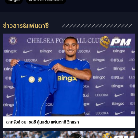
ข่าวสาร&แฟนตาซี
ลาครัวซ์ ซบ เชลซี ลุ้นแต้ม แฟนตาซี วีกแรก