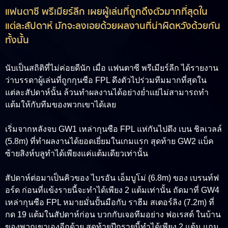
แฟนตาซี พรีเมียร์ลีก เผยผู้เล่นที่ถูกดึงตัวมากที่สุดใน
แต่ละสัปดาห์ มักจะลงเอยด้วยผลงานที่น่าผิดหวังด้วยกัน
ทั้งนั้น
นับเป็นสถิติที่ไม่ค่อยดีนัก เมื่อ
แฟนตาซี พรีเมียร์ลีก
ได้รายงาน
ว่าบรรดาผู้เล่นที่ถูกกุนซือ FPL ดึงตัวไปร่วมทีมมากที่สุดใน
แต่ละสัปดาห์นั้น ล้วนทำผลงานได้อย่างย่ำแย่ไม่สามารถทำ
แต้มให้กับทีมของพวกเขาได้เลย
เริ่มจากหลังจบ GW1 เหล่ากุนซือ FPL แห่กันไปดึง
เบน ชิลเวลล์
(5.8m)
ที่ทำผลงานได้ยอดเยี่ยมในเกมแรก สุดท้าย GW2 แบ็ค
ซ้ายสิงห์บลูทำได้เพียงแค่แต้มเดียวเท่านั้น
สัปดาห์ต่อมาเป็นคิวของ
ไบรอัน เอ็มบูโม่ (6.8m)
ของ เบรนท์ฟ
อร์ด ก่อนที่แข้งรายนี้จะทำได้เพียง 2 แต้มเท่านั้น ถัดมาที่ GW4
เหล่ากุนซือ FPL หมายมั่นปั้นมือกับ
ราฮีม สเตอร์ลิง (7.2m)
ที่
กด 19 แต้มในสัปดาห์ก่อน บวกกับเจอทีมอย่าง ฟอเรสต์ ในบ้าน
ของพวกเขาเองอีกด้วย สุดท้ายปีกรายนี้ทำได้เพียง 2 แต้ม แถม