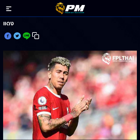
ส่องแต้ม FPL รวม ฟีร์มิโน่ ตลอดค้าแข้ง 8 ปีให้กับหงส์
แดง