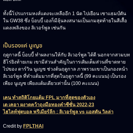
ทั้งนี้โปรแกรมหงส์แดงจะเหลืออีก 1 นัด ไปเยือน เซาแธมป์ตัน
ใน GW38 ซึ่ง บ็อบบี้ เองก็มีลุ้นลงสนามเป็นเกมสุดท้ายในสีเสื้อ
แดงเพลิงของ ลิเวอร์พูล เช่นกัน
เป็นรองแค่ นูเญซ
ฤดูกาลนี้ บ็อบบี้ ทำผลงานให้กับ ลิเวอร์พูล ได้ดี นอกจากสวมบท
ฮีโร่ยิงท้ายเกม เขามีส่วนสำคัญในการเติมเต็มส่วนที่ขาดหาย
ไปของ ดาร์วิน นูเญซ ช่วงต้นฤดูกาล ภาพรวมเขาเป็นกองหน้า
ลิเวอร์พูล ที่ทำแต้มมากที่สุดในฤดูกาลนี้ (99 คะแนน) เป็นรอง
เพียง นูเญซ เพียงแต้มเดียวเท่านั้น (100 คะแนน)
เคน ทำสถิติโกยแต้ม FPL มากที่สุดของตัวเอง
เด เคอา ผงาดคว้าถุงมือทองคำซีซั่น 2022-23
ไฮไลท์ฟุตบอล พรีเมียร์ลีก : ลิเวอร์พูล vs แอสตัน วิลล่า
Credit by
FPLTHAI