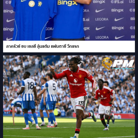
ลาครัวซ์ ซบ เชลซี ลุ้นแต้ม แฟนตาซี วีกแรก