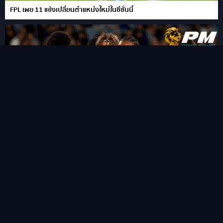
FPL เผย 11 แข้งเปลี่ยนตำแหน่งใหม่ในซีซั่นนี้
“ชูเอา เปโดร” ซัดแฮททริคสายฟ้าแลบ!พลิกนรกพาเชลซี อัด เวสเทิร์น
ซิดนีย์ 6-4