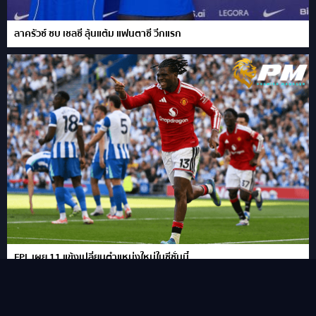
ลาครัวซ์ ซบ เชลซี ลุ้นแต้ม แฟนตาซี วีกแรก
FPL เผย 11 แข้งเปลี่ยนตำแหน่งใหม่ในซีซั่นนี้