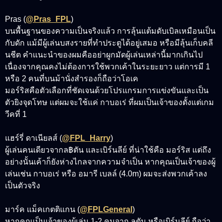
Pras (
@Pras_FPL
)
บนพื้นฐานของความเป็นจริงแล้ว การลุ้นแต้มดับเบิลเหมือนเป็น
กับดัก แม้มีผู้เล่นบสงรายที่ทำประตูได้อยู่เสมอ หรือมีลุ้นเก็บคลี
นชีต คำแนะนำของผมคืออย่าผูกมัดผู้เล่นเหล่านี้มากเกินไป
เนื่องจากคุณคงไม่ต้องการใช้พวกเค้าในระยะยาว แต่การมี 1
หรือ 2 คนที่บนม้านั่งสำรองก็ถือว่าโอเค
มอร์ริสคือตัวเลือกที่ชัดเจนด้วยโปรแกรมการแข่งขันและเป็น
ตัวยิงจุดโทษ แต่ผมจะใช้แค่ กาบอเร่ ที่ผมเป็นเจ้าของตั้งแต่เกม
วีคที่ 1
แฮร์รี่ ดาเนียลส์ (
@FPL_Harry
)
ผู้เล่นคนเดียวจากล฿ตัน และเบิร์นลีย์ ที่น่าใช้คือ มอร์ริส แต่ถึง
อย่างนั้นเค้าก็ยังห่างไกลจากความจำเป็น หากคุณเป็นเจ้าของผู้
เล่นเช่น กาบอเร่ หรือ อมารี เบลล์ (4.0m) ผมจะส่งพวกเค้าลง
เป็นตัวจริง
มาร์ค แม็คเกตติแกน (
@FPLGeneral
)
หากคุณเป็นเจ้าของผู้เล่น 1-2 คนจาก ลูตัน หรือเบิร์นลีย์ ถือว่า