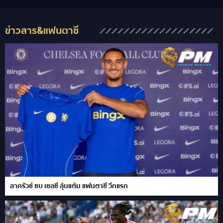
ข่าวสาร&แฟนตาซี
ลาครัวซ์ ซบ เชลซี ลุ้นแต้ม แฟนตาซี วีกแรก