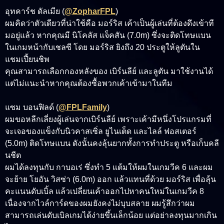
อุทคาร์ช ดัลเมีย (
@ZopharFPL
)
ผมคิดว่าตัวเดียวที่น่าใช้คือ มอร์ริส เค้าเป็นผู้เล่นที่ต้องดึงเข้าที
มอยู่แล้ว หากคุณมี นิโคลัส แจ็คสัน (7.0m) ซึ่งจะติดโทษแบน
ในเกมหน้ากับเชลซี โดย มอร์ริส ยิงถึง 20 ประตูให้ลูตันใน
แชมเปี้ยนชิพ
คุณสามารถเลือกกองหลังของ เบิร์นลีย์ และลูตัน มาใช้งานได้
แต่ไม่แนะนำหากคุณต้องซื้อพวกเค้าเข้ามาในทีม
แซม บอนฟิลด์ (
@FPLFamily
)
ผมขอหลีกเลี่ยงผู้เล่นจากเบิร์นลีย์ เพราะเค้ามีหนึ่งโปรแกรมที่
จะเจอของแข็งกับนิวคาสเซิ่ล ยูไนเต็ด และไลล์ ฟอสเตอร์
(5.0m) ติดโทษแบน ดังนั้นคงลุ้นยากทั้งการทำประตู หรือเก็บคลี
นชีต
ผมได้ลงทุนกับ กาบอเร่ ซึ่งทำ 5 แต้มให้ผมในเกมวีค 6 และผม
จะย้าย โยอัน วิสซ่า (6.0m) ออก แล้วแทนที่ด้วย มอร์ริส เพื่อลุ้น
คะแนนดับเบิ้ล แล้วเปลี่ยนเค้าออกไปหาคนใหม่ในเกมวีค 8
เนื่องจากไวล์การ์ดของผมยังคงไม่บุบสลาย ผมรู้สึกว่าผม
สามารถเล่นดับเบิลเกมได้ง่ายขึ้นเล็กน้อย แต่อย่าลงทุนมากเกิน