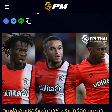
มอร์ริสยืนหนึ่ง! กูรูมองตัวน่าใช้ประจำ DGW7
อินฟลูเอนเซอร์แฟนตาซี พรีเมียร์ลีก แนะนำ