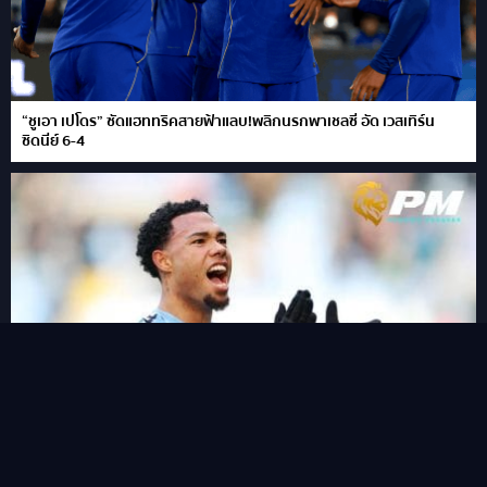
“ชูเอา เปโดร” ซัดแฮททริคสายฟ้าแลบ!พลิกนรกพาเชลซี อัด เวสเทิร์น
ซิดนีย์ 6-4
ฟาน เอไวจ์ค กองหลังน้องใหม่ราคาไม่แรงน่าใช้ลุ้นแต้ม