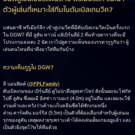
ตัวผู้เล่นที่เหมาะใส่ทีมในดับเบิลเกมวีค7
แฟนตาซี พรีเมียร์ลีก เข้าสู่เกมวีคที่มีดับเบิลเกมวีคเป็นครั้งแรก
ใน DGW7 ที่มี ลูตัน ทาวน์ แลัเบิร์นลีย์ 2 ทีมท้ายตารางที่จะมี
โปรแกรมลงเตะ 2 นัด เราไปดูความเห็นของบรรดากูรูกันว่า ผู้
เล่นคนไหนที่น่าดึงมาใส่ทีมกันบ้าง
ความเห็นกูรูใน DGW7
ลี บอนฟิลด์ (
@FPLFamily
)
ดับเบิลเกมของ เบิร์นลีย์ ดูไม่น่าดึงดูดเท่าไหร่ ดังนั้นผมจะโฟกัส
ไปที่ ลูตัน ซึ่งผมมี อิสซ่า กาบอเร่ (4.0m) อยู่ในทีม และผมจะใช้
งานเค้าและหวังว่าเค้าจะเก็บคลีนชีตได้ซักเกมหนึ่ง
ส่วน คาร์ลตัน มอร์ริส (5.5m) เป็นตัวที่ต้องเลือกสำหรับผู้เล่นเม
รุกของลูตัน เหตุผลง่ายๆเพราะเค้าได้ลงเล่นเต็มเกมอยูแล้ว และ
เป็นตัวยิงจุดโ?ษให้ทีมด้วย