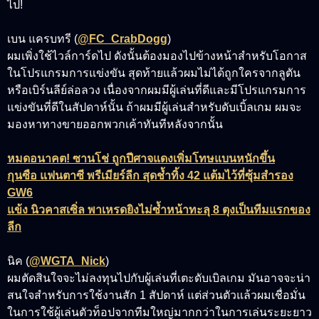
ไป!
เ
บน แครบทรี (
@FC_CrabDogg
)
ผมเพิ่งใช้ไวล์การ์ดไป ดังนั้นต้องมองไปข้างหน้าสำหรับโอกาส
ในโปรแกรมการแข่งขัน สุดท้ายแล้วผมไม่ได้ถูกใครจากลูตัน
หรือเบิร์นลีย์ล่อลวง เนื่องจากผมมีผู้เล่นที่ดีและมีโปรแกรมการ
แข่งขันที่ดีในสัปดาห์นั้น ถ้าผมมีผู้เล่นสำหรับดับเบิ้ลเกม ผมจะ
มองหาทางขายออกพวกเค้าทันทีหลังจากนั้น
หมดอนาคต! ซานโช่ ถูกปีศาจแดงเพิ่มโทษแบนหนักขึ้น
กุนซือ แฟนตาซี พรีเมียร์ลีก สุดช้ำทิ้ง 42 แต้มไว้ที่ซุ้มสำรอง
GW6
แข้ง นิวคาสเซิ่ล พาเหรดยิงไม่ซ้ำหน้าทะลุ 8 ตุงเป็นทีมแรกของ
ลีก
นิค (
@WGTA_Nick
)
ผมตัดสินใจจะไม่ลงทุนไปกับผู้เล่นที่เตะดับเบิลเกม มันอาจจะน่า
สนใจสำหรับการใช้งานสัก 1 สัปดาห์ แต่ส่วนตัวแล้วผมเชื่อมั่น
ในการใช้ผู้เล่นตัวท็อปจากทีมใหญ่มากกว่าในการเล่นระยะยาว