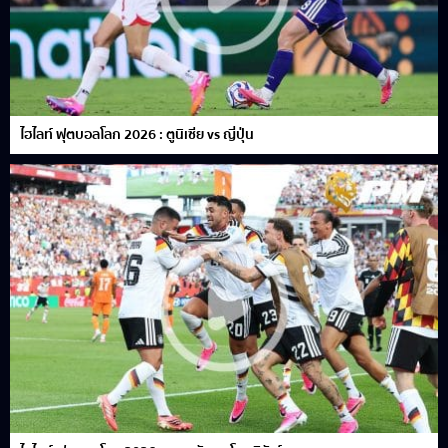
ไฮไลท์ ฟุตบอลโลก 2026 : ตูนิเซีย vs ญี่ปุ่น