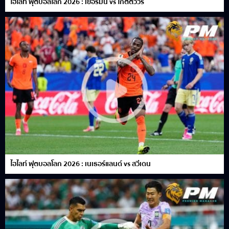
ไฮไลท์ ฟุตบอลโลก 2026 : เยอรมัน vs โกตติวัวร์
ไฮไลท์ ฟุตบอลโลก 2026 : เนเธอร์แลนด์ vs สวีเดน