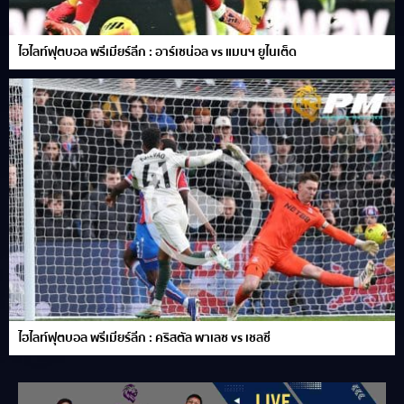
ไฮไลท์ฟุตบอล พรีเมียร์ลีก : อาร์เซน่อล vs แมนฯ ยูไนเต็ด
ไฮไลท์ฟุตบอล พรีเมียร์ลีก : คริสตัล พาเลซ vs เชลซี