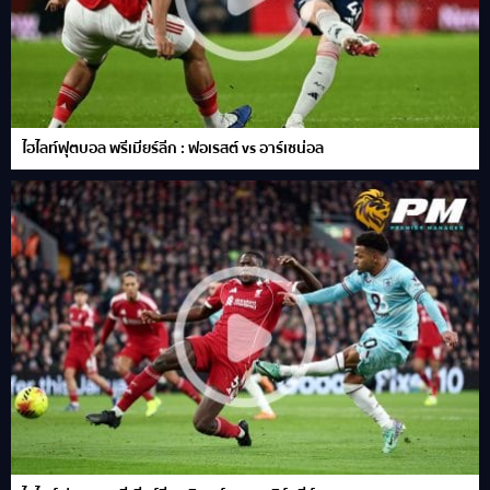
ไฮไลท์ฟุตบอล พรีเมียร์ลีก : ฟอเรสต์ vs อาร์เซน่อล