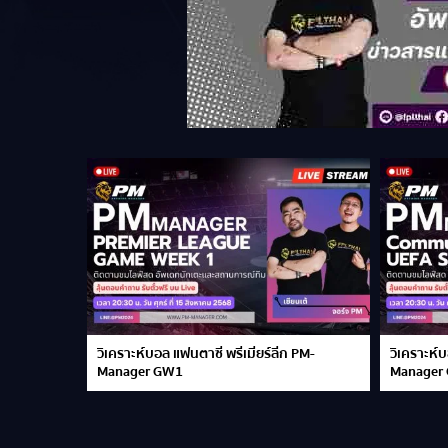
วิเคราะห์บอล แฟนตาซี พรีเมียร์ลีก PM-
วิเคราะห์
Manager GW1
Manager 
Cup