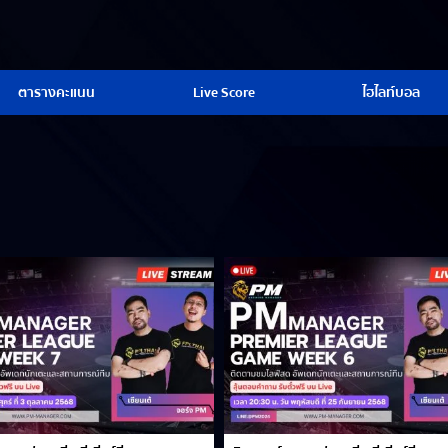
ตารางคะแนน
Live Score
ไฮไลท์บอล