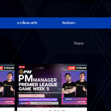
ดาวโหลด APK
ติดต่อเรา
Share