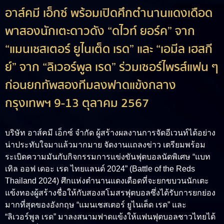
อาส์คมี เอ็กซ์ พร้อมเปิดศึกตำนานแดงเดือด
พาสองนักเตะดาวดัง “ดไวท์ ยอร์ค” จาก
“แมนเชสเตอร์ ยูไนเต็ด เรด” และ “เอมีล เฮสกี
ย์” จาก “ลิเวอร์พูล เรด” ร่วมเซอร์ไพรส์แฟน ๆ
ก่อนยกทัพสองทีมลงฟาดแข้งกลาง
กรุงเทพฯ 9-13 ตุลาคม 2567
บริษัท อาส์คมี เอ็กซ์ จำกัด ผู้สร้างผลงานการจัดอีเวนท์ได้อย่าง
น่าประทับใจมาแล้วมากมาย จัดงานแถลงข่าว เตรียมพร้อม
ระเบิดความมันกับกิจกรรมการแข่งขันฟุตบอลนัดพิเศษ “แบท
เทิล ออฟ เดอะ เรด ไทยแลนด์ 2024” (Battle of the Reds
Thailand 2024) ศึกแห่งตำนานแดงเดือดที่จะยกขบวนนักเตะ
แข้งทองผู้สร้างชื่อให้กับสองสโมสรฟุตบอลซึ่งได้รับการยกย่อง
มากที่สุดของอังกฤษ “แมนเชสเตอร์ ยูไนเต็ด เรด” และ
“ลิเวอร์พูล เรด” มาลงสนามฟาดแข้งให้แฟนฟุตบอลชาวไทยได้