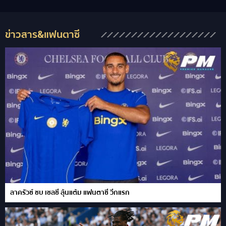
ข่าวสาร&แฟนตาซี
ลาครัวซ์ ซบ เชลซี ลุ้นแต้ม แฟนตาซี วีกแรก