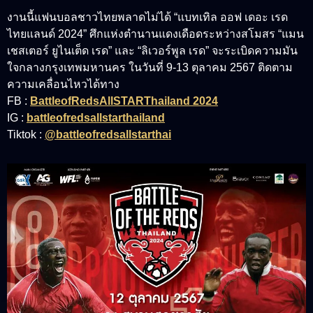
งานนี้แฟนบอลชาวไทยพลาดไม่ได้ “แบทเทิล ออฟ เดอะ เรด
ไทยแลนด์ 2024” ศึกแห่งตำนานแดงเดือดระหว่างสโมสร “แมน
เชสเตอร์ ยูไนเต็ด เรด” และ “ลิเวอร์พูล เรด” จะระเบิดความมัน
ใจกลางกรุงเทพมหานคร ในวันที่ 9-13 ตุลาคม 2567 ติดตาม
ความเคลื่อนไหวได้ทาง
FB :
BattleofRedsAllSTARThailand 2024
IG :
battleofredsallstarthailand
Tiktok :
@battleofredsallstarthai