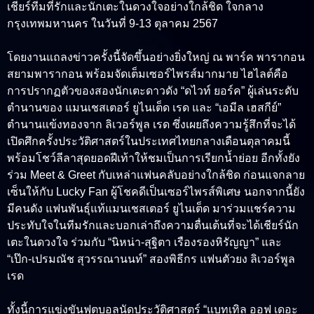
เชียร์ทีมที่รักและนักเตะในดวงใจอย่างใกล้ชิด ใจกลาง
กรุงเทพมหานคร ในวันที่ 9-13 ตุลาคม 2567
โดยงานแถลงข่าวครั้งนี้จัดขึ้นอย่างยิ่งใหญ่ ณ พาร์ค พารากอน
สยามพารากอน พร้อมจัดเต็มเซอร์ไพรส์มากมาย ไฮไลต์คือ
การปรากฏตัวของสองนักเตะดาวดัง “ดไวท์ ยอร์ค” ผู้เล่นระดับ
ตำนานของ แมนเชสเตอร์ ยูไนเต็ด เรด และ “เอมีล เฮสกีย์”
ตำนานแข้งทองจาก ลิเวอร์พูล เรด ซึ่งเผยถึงความรู้สึกที่จะได้
เปิดศึกครั้งประวัติศาสตร์ในประเทศไทยกลางเดือนตุลาคมนี้
พร้อมโชว์ลีลาสุดยอดฝีเท้าให้ชมเป็นการเรียกน้ำย่อย อีกทั้งยัง
ร่วม Meet & Greet กับเหล่าแฟนคลับอย่างใกล้ชิด ก่อนแจกลาย
เซ็นให้กับ Lucky Fan ผู้โชคดีเป็นเซอร์ไพรส์พิเศษ นอกจากนี้ยัง
มีคนดัง แฟนพันธุ์แท้แมนเชสเตอร์ ยูไนเต็ด มาร่วมแชร์ความ
ประทับใจในทีมรักและบอกเล่าถึงความตื่นเต้นที่จะได้เชียร์นัก
เตะในดวงใจ ร่วมกับ “นิหน่า-สุฐิตา เรืองรองหิรัญญา” และ
“เป๊ก-เปรมณัช สุวรรณานนท์” สองพิธีกร แฟนตัวยง ลิเวอร์พูล
เรด
ทั้งนี้การแข่งขันฟุตบอลนัดประวัติศาสตร์ “แบทเทิล ออฟ เดอะ