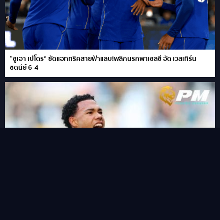
“ชูเอา เปโดร” ซัดแฮททริคสายฟ้าแลบ!พลิกนรกพาเชลซี อัด เวสเทิร์น
ซิดนีย์ 6-4