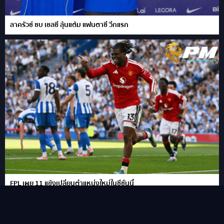
ลาครัวซ์ ซบ เชลซี ลุ้นแต้ม แฟนตาซี วีกแรก
FPL เผย 11 แข้งเปลี่ยนตำแหน่งใหม่ในซีซั่นนี้