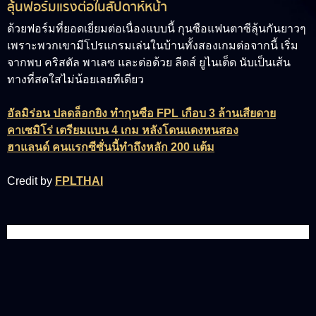
ลุ้นฟอร์มแรงต่อในสัปดาห์หน้า
ด้วยฟอร์มที่ยอดเยี่ยมต่อเนื่องแบบนี้ กุนซือแฟนตาซีลุ้นกันยาวๆ
เพราะพวกเขามีโปรแกรมเล่นในบ้านทั้งสองเกมต่อจากนี้ เริ่ม
จากพบ คริสตัล พาเลซ และต่อด้วย ลีดส์ ยูไนเต็ด นับเป็นเส้น
ทางที่สดใสไม่น้อยเลยทีเดียว
อัลมิร่อน ปลดล็อกยิง ทำกุนซือ FPL เกือบ 3 ล้านเสียดาย
คาเซมิโร่ เตรียมแบน 4 เกม หลังโดนแดงหนสอง
ฮาแลนด์ คนแรกซีซั่นนี้ทำถึงหลัก 200 แต้ม
Credit by
FPLTHAI