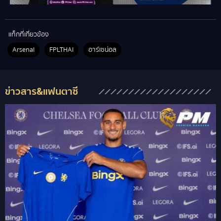
แท็กที่เกี่ยวข้อง
Arsenal
FPLTHAI
อาร์เซน่อล
ข่าวสาร&แฟนตาซี