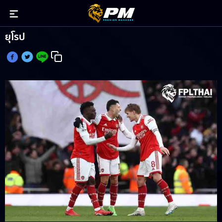
สามประสาน อาร์เซน่อล ยิงแตะหลัก 10+ ทีมสองในลีก
ยุโรป