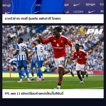
ลาครัวซ์ ซบ เชลซี ลุ้นแต้ม แฟนตาซี วีกแรก
FPL เผย 11 แข้งเปลี่ยนตำแหน่งใหม่ในซีซั่นนี้