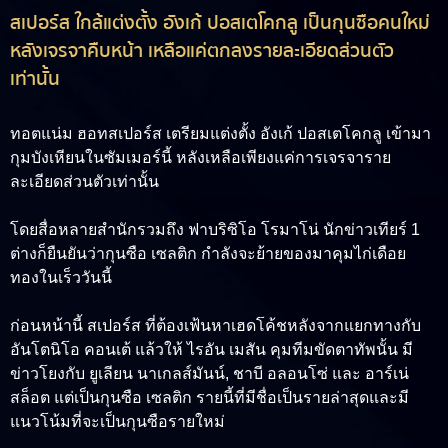
สเปอร์ส ใกล้แต่งตั้ง อังเก้ ปอสเตโคกลู เป็นกุนซือคนใหม่
หลังเจรจาคืบหน้า เหลือแค่ตกลงรายละเอียดส่วนตัว
เท่านั้น
ทอตแน่ม ฮอทสเปอร์ส เตรียมแต่งตั้ง
อังเก้ ปอสเตโคกลู
เข้ามา
กุมบังเหียนในซัมเมอร์นี้ หลังเหลือเพียงแค่การเจรจาราย
ละเอียดส่วนตัวเท่านั้น
โดยสื่อหลายสำนักรวมถึง ฟาบริซิโอ โรมาโน่ นักข่าวเทียร์ 1
ต่างก็ยืนยันว่ากุนซือ เซลติก กำลังจะย้ายของมาคุมไก่เดือย
ทองในเร็ววันนี้
ก่อนหน้านี้ สเปอร์ส ที่ต้องเฟ้นหาเฮดโค้ชหลังจากแยกทางกับ
อันโตนิโอ คอนเต้ แล้วให้ ไรอัน เมสัน คุมทีมขัดตาทัพนั้น มี
ข่าวโยงกับ ยูเลียน นาเกลส์มันน์, ชาบี อลอนโซ่ และ อาร์เน่
สล็อต แต่เป็นกุนซือ เซลติก รายนี้ที่มีชื่อเป็นรายล่าสุดและมี
แนวโน้มที่จะเป็นกุนซือรายใหม่