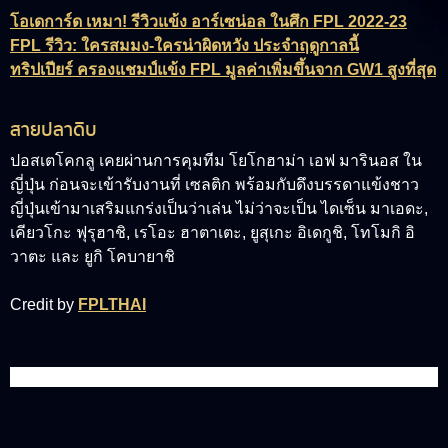
โอเดการ์ด เหมา! รีวิวแข้ง อาร์เซน่อล ในศึก FPL 2022-23
FPL รีวิว: ใครสมมง-ใครน่าผิดหวัง ประจำฤดูกาลนี้
ทริปเปียร์ ครองแชมป์แข้ง FPL มูลค่าเพิ่มขึ้นจาก GW1 สูงที่สุด
สายปลาดิบ
ปอสเตโคกลู เคยผ่านการคุมทีม โยโกฮาม่า เอฟ มารินอส ใน
ญี่ปุ่น ก่อนจะเข้ารับงานที่ เซลติก พร้อมกับดึงบรรดาแข้งชาว
ญี่ปุ่นเข้ามาเสริมแกร่งเป็นว่าเล่น ไม่ว่าจะเป็น ไดเซ็น มาเอดะ,
เคียวโกะ ฟุรุฮาชิ, เรโอะ ฮาตาเตะ, ยูสุเกะ อิเดกูชิ, โทโมกิ อิ
วาตะ และ ยูกิ โคบายาชิ
Credit by
FPLTHAI