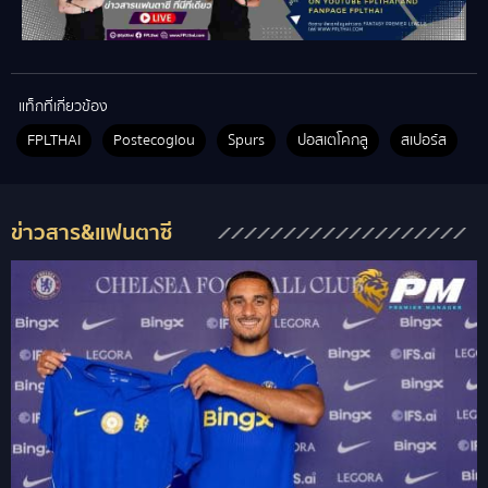
แท็กที่เกี่ยวข้อง
FPLTHAI
Postecoglou
Spurs
ปอสเตโคกลู
สเปอร์ส
ข่าวสาร&แฟนตาซี