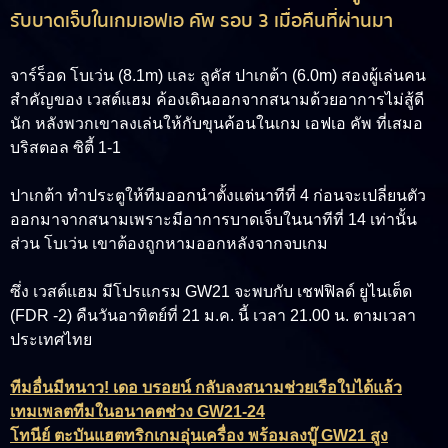
รับบาดเจ็บในเกมเอฟเอ คัพ รอบ 3 เมื่อคืนที่ผ่านมา
จาร์ร็อด โบเว่น (8.1m)
และ
ลูคัส ปาเกต้า (6.0m)
สองผู้เล่นคน
สำคัญของ เวสต์แฮม ค้องเดินออกจากสนามด้วยอาการไม่สู้ดี
นัก หลังพวกเขาลงเล่นให้กับขุนค้อนในเกม เอฟเอ คัพ ที่เสมอ
บริสตอล ซิตี้ 1-1
ปาเกต้า ทำประตูให้ทีมออกนำตั้งแต่นาทีที่ 4 ก่อนจะเปลี่ยนตัว
ออกมาจากสนามเพราะมีอาการบาดเจ็บในนาทีที่ 14 เท่านั้น
ส่วน โบเว่น เขาต้องถูกหามออกหลังจากจบเกม
ซึ่ง เวสต์แฮม มีโปรแกรม GW21 จะพบกับ เชฟฟิลด์ ยูไนเต็ด
(FDR -2) คืนวันอาทิตย์ที่ 21 ม.ค. นี้ เวลา 21.00 น. ตามเวลา
ประเทศไทย
ทีมอื่นมีหนาว! เดอ บรอยน์ กลับลงสนามช่วยเรือใบได้แล้ว
เทมเพลตทีมในอนาคตช่วง GW21-24
โทนีย์ ตะบันแฮตทริกเกมอุ่นเครื่อง พร้อมลงบู๊ GW21 สูง