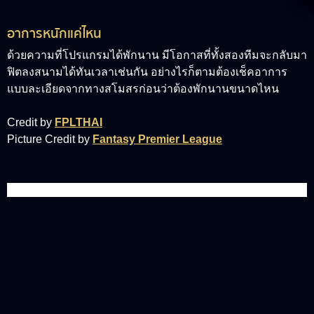
อาการหนักแค่ไหน
ด้วยความที่โปรแกรมได้พักนาน มีโอกาสที่ทั้งสองทีมจะกลับมา
ฟิตลงสนามได้ทันเวลาเช่นกัน อย่างไรก็ตามต้องเช็คอาการ
แบบละเอียดจากทางสโมสรก่อนว่าต้องพักนานขนาดไหน
Credit by
FPLTHAI
Picture Credit by
Fantasy Premier League