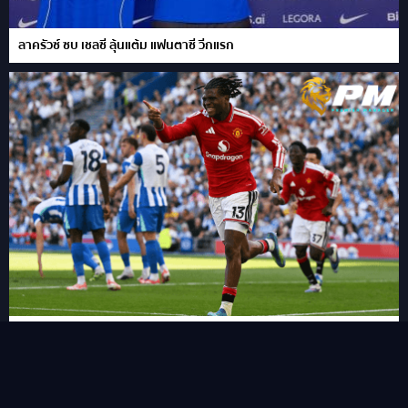
ลาครัวซ์ ซบ เชลซี ลุ้นแต้ม แฟนตาซี วีกแรก
FPL เผย 11 แข้งเปลี่ยนตำแหน่งใหม่ในซีซั่นนี้