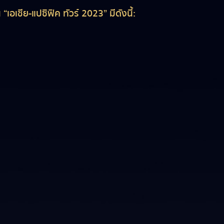
“เอเชีย-แปซิฟิค ทัวร์ 2023” มีดังนี้: