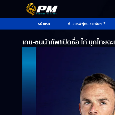
หน้าแรก
ข่าวสาร&ฟุตบอลแฟนตาซี
เคน-ซนนำทัพ!เปิดชื่อ ไก่ บุกไทยฉะ