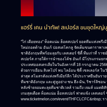
แฮร์รี่ เคน นำทัพ! สเปอร์ส ขนชุดใหญ่บ
“ไก่ เดือยทอง” ท็อตแน่ม ฮ็อตสเปอร์ ยอดทีมแห่งพรีเม
ใหม่ถอดด้าม อันเก้ ปอสเตโคกลู จัดเต็มขนดาราพาเพรด
ชาติอังกฤษที่พร้อมลุยกับ เลสเตอร์ ซิตี้ ทีมเก่าที่ ร
สเปอร์ส ภายใต้การนำของโค้ช อันเก้ มีโปรแกรมยกพลมาเ
ประเทศออสเตรเลียในวันอังคารที่ 18 กรกฎาคม 2566 
ด้วยการเยือน สิงคโปร์ พบ ไลอ้อน ซิตี้ เซลเลอร์ส ใน
ล่าสุด สโมสรดังแห่งพรีเมียร์ลีก ได้ประกาศยืนยันราย
ทีมชาติอังกฤษ และคู่หูอย่าง ซน ฮึง-มิน, ริชาร์ลิซอ
หลังซ้ายจอมตะลุยทีมชาติเวลส์ รวมถึง เจมส์ แมดดิสัน
เกมสุดเดือด ท็อตแน่ม ฮ็อทสเปอร์ ฟาดแข้ง เลสเตอร์ ซ
www.ticketmelon.com/event/THFCLCFC&nbsp; ราคาบ