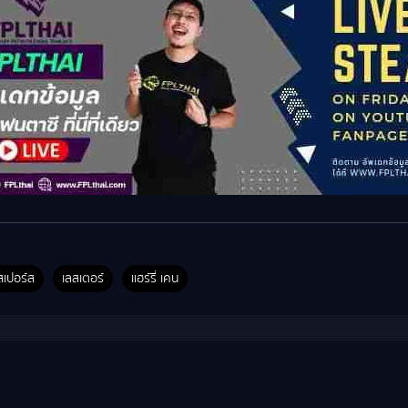
สเปอร์ส
เลสเตอร์
แฮร์รี่ เคน