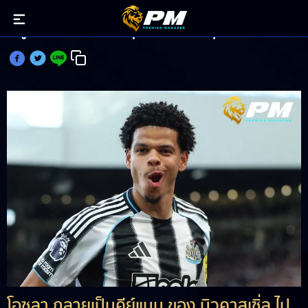
โอซูลา ฟอร์มดีในบ้าน ลุ้นแต้มส่งท้ายบุกเจ้าสัว
โอซูลา กลายเป็นคีย์แมน ของ นิวคาสเซิ่ล ไป