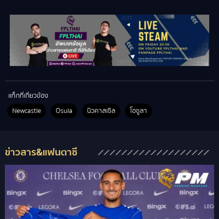
แท็กที่เกี่ยวข้อง
Newcastle
Osula
นิวคาสเซิล
โอซูลา
ข่าวสาร&แฟนตาซี