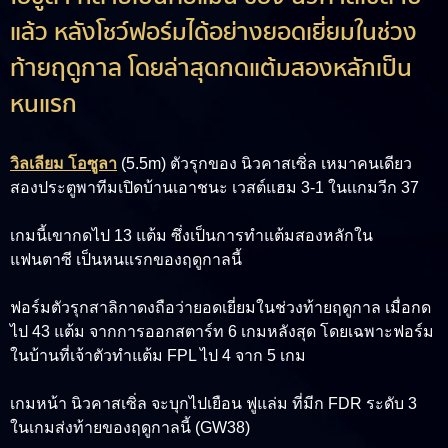
แล้ว หลังโชว์ฟอร์มได้อย่างยอดเยี่ยมในช่วง
ท้ายฤดูกาล โดยล่าสุดกดแต้มสองหลักเป็น
หนแรก
วิลเลียม โอซูลา
(5.5m)
ตัวรุกของ นิวคาสเซิ่ล เหมาคนเดียว
สองประตูพาทีมเปิดบ้านเอาชนะ เวสต์แฮม 3-1 ในเเกมวีก 37
เกมนี้เขากดไป 13 แต้ม ซึ่งเป็นการทำแต้มสองหลักใน
แฟนตาซี เป็นหนแรกของฤดูกาลนี้
ฟอร์มตัวรุกสาลิกาดงถือว่ายอดเยี่ยมในช่วงท้ายฤดูกาล เมื่อกด
ไป 43 แต้ม จากการออกสตาร์ท 6 เกมหลังสุด โดยเฉพาะฟอร์ม
ในบ้านที่เจ้าตัวทำแต้ม FPL ไป 4 จาก 5 เกม
เกมหน้า นิวคาสเซิ่ล จะบุกไปเยือน ฟูแล่ม ที่มีก FDR ระดับ 3
ในเกมส่งท้ายของฤดูกาลนี้ (GW38)