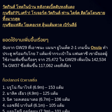
วัตกินส์ โหดในบ้าน หลังกดเบิ้ลดับหงส์แดง
กุนซือFPLเศร้า! โรเจอร์ส-วัตกินส์-ฟาน ไดจ์ค ติดโผโดนขาย
ทิ้งมากสุด
กุนซือแห่ดึง โยเคอเรส ลุ้นแต้มดวล เบิร์นลีย์
ยอดใช้งานเพิ่มขึ้นเรื่อยๆ
นับจาก GW29 ที่เอาชนะ แมนฯ ยูไนเต็ด 2-1 เกมนั้น
Osula
ทำ
ประตู พร้อมกับโกย 7 แต้มเข้ากระเป๋าใน แฟนตาซี เขามียอดผู้
ใช้งานเพิ่มขึ้นเรื่อยๆ จาก 25,472 ใน GW29 เพิ่มเป็น 142,534
ใน GW37 ซึ่งเพิ่มขึ้น 117,062 เลยทีเดียว
ท็อปสกอร์ นิวคาสเซิ่ล
1. บรูโน่ กีมาไรส์ (6.9m) – 153 แต้ม
2. มาลิค เธียว (4.9m) – 125 แต้ม
3. นิค วอลเตอมาเดอ (6.7m) – 106 แต้ม
4. แอชลีย์ บาร์นส์ (6.1m) – 105 แต้ม
5. แอนโธนี กอร์ดอน (7.3m) – 101 แต้ม