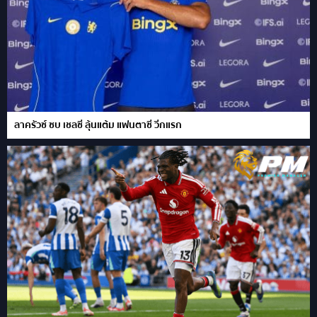
ลาครัวซ์ ซบ เชลซี ลุ้นแต้ม แฟนตาซี วีกแรก