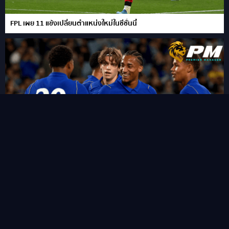
FPL เผย 11 แข้งเปลี่ยนตำแหน่งใหม่ในซีซั่นนี้
“ชูเอา เปโดร” ซัดแฮททริคสายฟ้าแลบ!พลิกนรกพาเชลซี อัด เวสเทิร์น
ซิดนีย์ 6-4