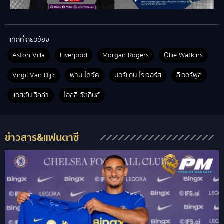
แท็กที่เกี่ยวข้อง
Aston Villa
Liverpool
Morgan Rogers
Ollie Watkins
Virgil Van Dijk
ฟาน ไดจ์ค
มอร์แกน โรเจอร์ส
ลิเวอร์พูล
แอสตัน วิลล่า
โอลลี่ วัตกินส์
ข่าวสาร&แฟนตาซี