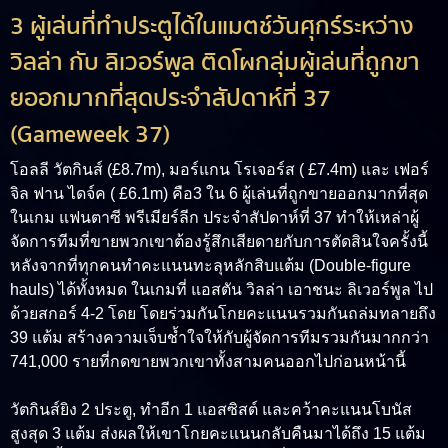
3 ผู้เล่นที่ทำประตูได้ในแมตช์วันศุกร์ระหว่าง
วิลล่า กับ ลิเวอร์พูล ติดโผกลุ่มผู้เล่นที่ถูกขา
ยออกมากที่สุดประจำสัปดาห์ที่ 37
(Gameweek 37)
โอลลี วัตกินส์
(£8.7m),
มอร์แกน โรเจอร์ส
( £7.4m) และ
เฟอร์
จิล ฟาน ไดจ์ค
( £6.1m) คือ3 ใน 6 ผู้เล่นที่ถูกขายออกมากที่สุด
ในเกม แฟนตาซี พรีเมียร์ลีก ประจำสัปดาห์ที่ 37 ทำให้เหล่าผู้
จัดการทีมที่ขายพวกเขาต้องรู้สึกเสียดายกับการตัดสินใจครั้งนี้
หลังจากที่ทุกคนทำคะแนนทะลุหลักสิบแต้ม (Double-figure
hauls) ได้ทั้งหมด ในเกมที่ แอสตัน วิลล่า เอาชนะ ลิเวอร์พูล ไป
ด้วยสกอร์ 4-2 โดย โดยร่วมกันโกยคะแนนรวมกันถล่มทลายถึง
39 แต้ม สร้างความเจ็บช้ำใจให้กับผู้จัดการทีมรวมกันมากกว่า
741,000 รายที่กดขายพวกเขาทั้งสามคนออกไปก่อนหน้านี้
วัตกินส์ยิง
2 ประตู, ทำอีก 1 แอสซิสต์ และคว้าคะแนนโบนัส
สูงสุด 3 แต้ม ส่งผลให้เขาโกยคะแนนกลับคืนมาได้ถึง 15 แต้ม