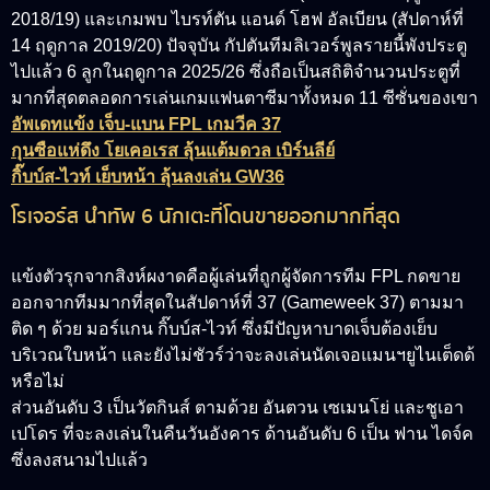
2018/19) และเกมพบ ไบรท์ตัน แอนด์ โฮฟ อัลเบียน (สัปดาห์ที่
14 ฤดูกาล 2019/20) ปัจจุบัน กัปตันทีมลิเวอร์พูลรายนี้พังประตู
ไปแล้ว 6 ลูกในฤดูกาล 2025/26 ซึ่งถือเป็นสถิติจำนวนประตูที่
มากที่สุดตลอดการเล่นเกมแฟนตาซีมาทั้งหมด 11 ซีซั่นของเขา
อัพเดทแข้ง เจ็บ-แบน FPL เกมวีค 37
กุนซือแห่ดึง โยเคอเรส ลุ้นแต้มดวล เบิร์นลีย์
กิ๊บบ์ส-ไวท์ เย็บหน้า ลุ้นลงเล่น GW36
โรเจอร์ส นำทัพ 6 นักเตะที่โดนขายออกมากที่สุด
แข้งตัวรุกจากสิงห์ผงาดคือผู้เล่นที่ถูกผู้จัดการทีม FPL กดขาย
ออกจากทีมมากที่สุดในสัปดาห์ที่ 37 (Gameweek 37) ตามมา
ติด ๆ ด้วย มอร์แกน กิ๊บบ์ส-ไวท์ ซึ่งมีปัญหาบาดเจ็บต้องเย็บ
บริเวณใบหน้า และยังไม่ชัวร์ว่าจะลงเล่นนัดเจอแมนฯยูไนเต็ดด้
หรือไม่
ส่วนอันดับ 3 เป็นวัตกินส์ ตามด้วย อันตวน เซเมนโย่ และชูเอา
เปโดร ที่จะลงเล่นในคืนวันอังคาร ด้านอันดับ 6 เป็น ฟาน ไดจ์ค
ซึ่งลงสนามไปแล้ว