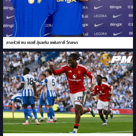
ลาครัวซ์ ซบ เชลซี ลุ้นแต้ม แฟนตาซี วีกแรก