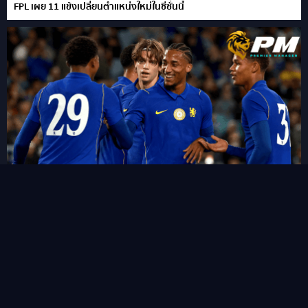
FPL เผย 11 แข้งเปลี่ยนตำแหน่งใหม่ในซีซั่นนี้
“ชูเอา เปโดร” ซัดแฮททริคสายฟ้าแลบ!พลิกนรกพาเชลซี อัด เวสเทิร์น
ซิดนีย์ 6-4