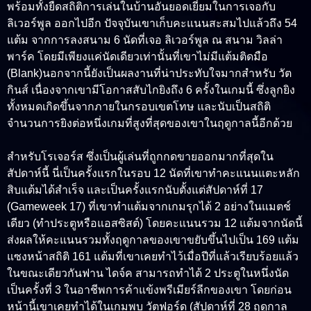
พร้อมทั้งยืดสถิติการเล่นในบ้านอันยอดเยี่ยมในการเจอกับ
ลิเวอร์พูล ออกไปอีก ปัจจุบันเขาเก็บคะแนนสะสมไปแล้วถึง 54
แต้ม จากการลงสนาม 6 นัดที่เจอ ลิเวอร์พูล ณ สนาม วิลล่า
พาร์ค โดยมีเพียงแค่นัดเดียวเท่านั้นที่เขาไม่มีแต้มติดมือ
(Blank)นอกจากนี้ยังเป็นผลงานที่น่าประทับใจมากสำหรับ วัต
กินส์ เนื่องจากเขามีโอกาสสับไกยิงถึง 6 ครั้งในเกมนี้ ซึ่งลูกยิง
ทั้งหมดเกิดขึ้นจากภายในกรอบเขตโทษ และนับเป็นสถิติ
จำนวนการยิงต่อหนึ่งเกมที่สูงที่สุดของเขาในฤดูกาลนี้อีกด้วย
สำหรับ
โรเจอร์ส ซึ่งเป็นผู้เล่นที่ถูกกดขายออกมากที่สุดใน
สัปดาห์นี้ นี่เป็นครั้งแรกในรอบ 12 นัดที่เขาทำคะแนนแตะหลัก
สิบแต้มได้สำเร็จ
และเป็นครั้งแรกนับตั้งแต่สัปดาห์ที่ 17
(Gameweek 17) ที่เขาทำแต้มจากเกมรุกได้ 2 อย่างในแมตช์
เดียว (ทำประตูหรือแอสซิสต์) โดยคะแนนรวม 12 แต้มจากนัดนี้
ส่งผลให้คะแนนรวมทั้งฤดูกาลของเขาขยับขึ้นไปเป็น 169 แต้ม
แซงหน้าสถิติ 161 แต้มที่เขาเคยทำไว้เมื่อปีที่แล้วเรียบร้อยแล้ว
ในขณะเดียวกันฟาน ไดจ์ค สามารถทำได้ 2 ประตูในหนึ่งนัด
เป็นครั้งที่ 3 ในอาชีพการค้าแข้งพรีเมียร์ลีกของเขา โดยก่อน
หน้านี้เขาเคยทำได้ในเกมพบ วัตฟอร์ด (สัปดาห์ที่ 28 ฤดูกาล