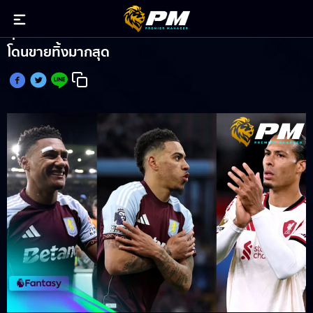
กุนซือFPLเศร้า! โรเจอร์ส-วัตกินส์-ฟาน ไดจ์ค ติดโผ
โดนขายทิ้งมากสุด