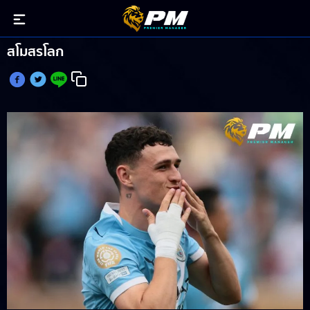
โฟเด้น ทั้งยิงทั้งจ่ายพา แมนฯ ซิตี้ ประเดิมชัย ชิงแชมป์
สโมสรโลก