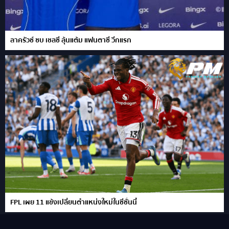
ลาครัวซ์ ซบ เชลซี ลุ้นแต้ม แฟนตาซี วีกแรก
FPL เผย 11 แข้งเปลี่ยนตำแหน่งใหม่ในซีซั่นนี้