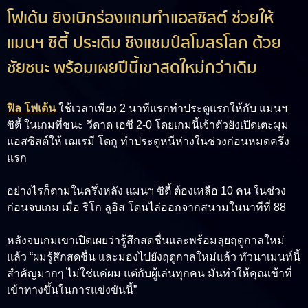
โฟเด้น ยิงเบิกร่องแถมทำแอสซิสต์ ช่วยให้
แมนฯ ซิตี้ ประเดิม ชิงแชมป์สโมสรโลก ด้วย
ชัยชนะ พร้อมเผยปีนี้เขาสดใหม่กว่าเดิม
ฟิล โฟเด้น
ใช้เวลาเพียง 2 นาทีแรกทำประตูแรกให้กับ แมนฯ
ซิตี้ ในเกมที่ชนะ วีดาด เอซี 2-0 โดยเกมนี้เจ้าตัวยังเปิดเตะมุม
แอสซิสต์ให้ เฌเรมี โดกู ทำประตูหนีห่างในช่วงก่อนหมดครึ่ง
แรก
อย่างไรก็ตามในครึ่งหลัง แมนฯ ซิตี้ ต้องเหลือ 10 คน ในช่วง
ก่อนจบเกม เมื่อ ริโก ลูอิส โดนไล่ออกจากสนามในนาทีที่ 88
หลังจบเกมเขาเปิดเผยว่ารู้สึกสดชื่นและพร้อมลุยฤดูกาลใหม่
แล้ว “ผมรู้สึกสดชื่น และมองไปยังฤดูกาลใหม่แล้ว ทัวนาเมนท์นี้
สำคัญมากๆ ไม่ใช่แค่ผม แต่กับผู้เล่นทุกคน มันทำให้คุณเข้าที่
เข้าทางขึ้นในการแข่งขันนี้”