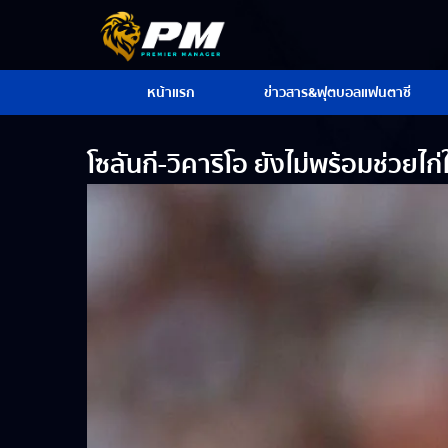
หน้าแรก
ข่าวสาร&ฟุตบอลแฟนตาซี
โซลันกี-วิคาริโอ ยังไม่พร้อมช่วยไก