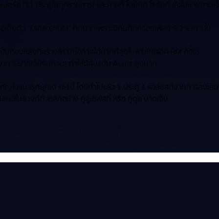
เปอร์ส (11 ประตูในทุกรายการ) และการที่
โดมินิค โซลันกี้
ยังไม่หายบาดเจ็
ถือเป็นตัว “Differential” ที่ดีมากเพราะมีคนถือครองเพียง 5.7% เท่านั้น
็นกองหลังที่สร้างสรรค์โอกาสได้มากที่สุดในพรีเมียร์ลีก (44 ครั้ง)
มีอาการบาดเจ็บรบกวน) ทำให้มีลุ้นแต้ม Assist สูงมาก
ำคัญในแนวรุกยุคเด แซร์บี้ โดยทำไปแล้ว 1 ประตู 1 แอสซิสต์จากการลงเล่น
ในช่วงที่ตัวหลักอย่าง คูลูเซฟสกี้ หรือ คูดุส บาดเจ็บ