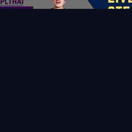
โดมินิค โซลันกี้