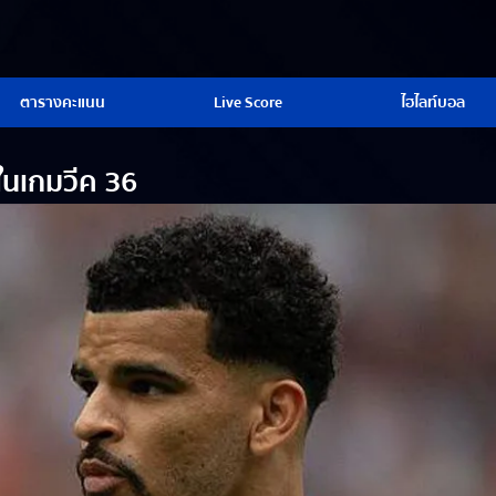
ตารางคะแนน
Live Score
ไฮไลท์บอล
่ในเกมวีค 36