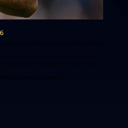
36
เด แซร์บี ยอมรับยังไม่แน่ใจว่าจะลงช่วยทีมในเกมนี้ได้หรือ
รผ่าตัดรักษาโรคไส้เลื่อนในช่วงพักเบรกทีมชาติเมื่อเดือน
ลังโชว์ฟอร์มได้อย่างยอดเยี่ยมจะเฝ้าเสาต่อไป นับตั้งแต่
ฟสกี้, วิลสัน โอโดแบร์ และ เบน เดวีส์