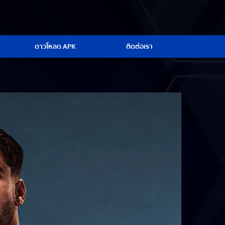
ดาวโหลด APK
ติดต่อเรา