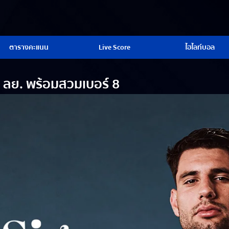
ตารางคะแนน
Live Score
ไฮไลท์บอล
0 ลย. พร้อมสวมเบอร์ 8