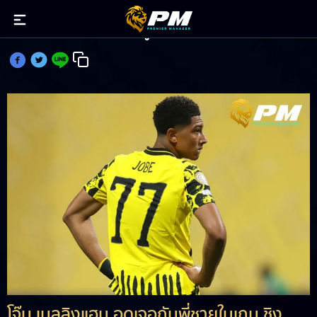
โจ๊บ เบลลิงแฮม อดดวล จู๊ด หลังโดนเหลืองครบโควต้า
โจ๊บ เบลลิงแฮม อดเจอกับพี่ชายในเกม ชิง