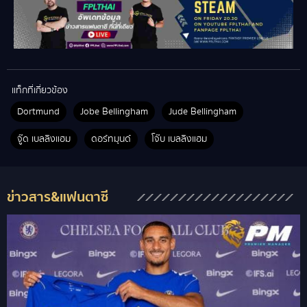
แท็กที่เกี่ยวข้อง
Dortmund
Jobe Bellingham
Jude Bellingham
จู๊ด เบลลิงแฮม
ดอร์ทมุนด์
โจ๊บ เบลลิงแฮม
ข่าวสาร&แฟนตาซี