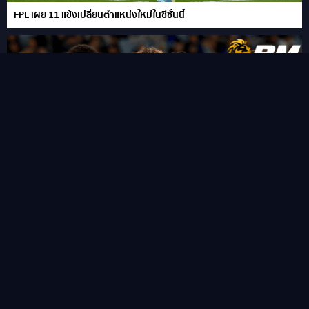
FPL เผย 11 แข้งเปลี่ยนตำแหน่งใหม่ในซีซั่นนี้
“ชูเอา เปโดร” ซัดแฮททริคสายฟ้าแลบ!พลิกนรกพาเชลซี อัด เวสเทิร์น
ซิดนีย์ 6-4