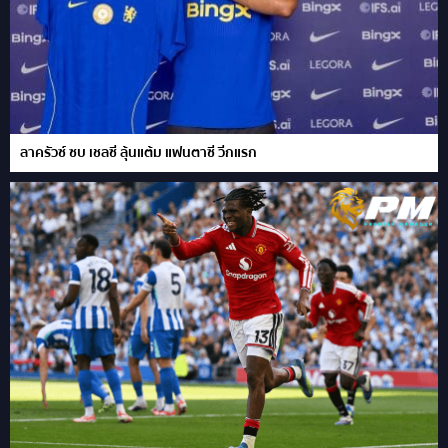
ลาครัวซ์ ซบ เชลซี ลุ้นแต้ม แฟนตาซี วีกแรก