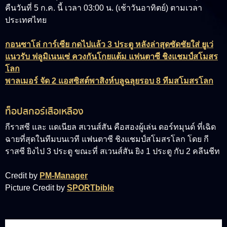
คืนวันที่ 5 ก.ค. นี้ เวลา 03:00 น. (เช้าวันอาทิตย์) ตามเวลา
ประเทศไทย
กอนซาโล่ การ์เซีย กดไปแล้ว 3 ประตู หลังล่าสุดซัดชัยใส่ ยูเว่
แนวรับ ฟลูมิเนนเซ่ ควงกันโกยแต้ม แฟนตาซี ชิงแชมป์สโมสร
โลก
พาลเมอร์ จัด 2 แอสซิสต์พาสิงห์บลูฉลุยรอบ 8 ทีมสโมสรโลก
ท็อปสกอร์เสือเหลือง
กีราสซี และ
แดเนียล สเวนส์สัน
คือสองผู้เล่น ดอร์ทมุนด์ ที่เฉิด
ฉายที่สุดในทีมบนเวที แฟนตาซี ชิงแชมป์สโมสรโลก โดย กี
ราสซี ยิงไป 3 ประตู ขณะที่ สเวนส์สัน ยิง 1 ประตู กับ 2 คลีนชีท
Credit by
PM-Manager
Picture Credit by
SPORTbible