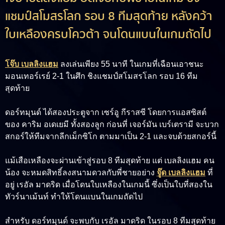
แชมป์สโมสรโลก รอบ 8 ทีมสุดท้าย หลังคว้า
ใบเหลืองครบโควต้า จนโดนแบนในเกมถัดไป
โจ๊บ เบลลิงแฮม
ลงเล่นเพียง 55 นาที ในเกมที่เฉือนเอาชนะ
มอนเทอร์เรย์ 2-1 ในศึก ชิงแชมป์สโมสรโลก รอบ 16 ทีม
สุดท้าย
ดอร์ทมุนด์ ได้สองประตูจาก
เซร์อู กีราสซี
โดยการแอสซิสต์
ของ คาริม อเดเยมี ทั้งสองลูก ก่อนที่
เจอร์มัน เบร์เตรามี
จะบวก
สกอร์ให้ทีมจากลีกเม็กซิโก ตามมาเป็น 2-1 และจบด้วยสกอร์นี้
แม้เสือเหลืองจะผ่านเข้าสู่รอบ 8 ทีมสุดท้าย แต่ เบลลิงแฮม คน
น้อง จะหมดสิทธิ์ลงสนามดวลกับพี่ชายอย่าง
จู๊ด เบลลิงแฮม
ที่
อยู่ เรอัล มาดริด เมื่อโดนใบเหลืองในเกมนี้ ซึ่งเป็นใบที่สองใน
ทัวร์นาเม้นท์ ทำให้โดนแบนในเกมถัดไป
สำหรับ ดอร์ทมุนด์ จะพบกับ เรอัล มาดริด ในรอบ 8 ทีมสุดท้าย