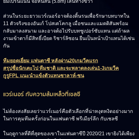
ยมีเบรนแนน จอห์นสัน (5.8m) เล่นทางขวา
ส่วนในระยะยาวแวร์เนอร์อาจต้องดิ้นรนเพื่อรักษาบทบาทใน
11 ตัวจริงของอันเก้ โปสเตโคกลู เมื่อซนและแมดดิสันพร้อม
กลับมาลงสนาม และอาจต้อไปรับบทซูเปอร์ซับแทน แต่ถ้าผล
งานเข้าตาก็มีสิทธิ์เบียด ริชาร์ลิซอน ยืนเป็นหน้าเป้าแทนได้เช่น
กัน
ทีมยอดเยี่ยม แฟนตาซี หลังผ่าน20เกมวีคแรก
สรุปชื่อนักเตะไป ทีมชาติ และจะพลาดลงเล่น1-3เกมวีค
กูรูFPL แนะนำแข้งตัวแทนซาลาห์-ซน
แวร์เนอร์ กับความล้มเหล็วที่เชลซี
ไม่ต้องสงสัยเลยว่าแวร์เนอร์คือตัวเลือกที่น่าหงุดหงิดอย่างมาก
ในการคุมทีมครั้งก่อนในแฟนตาซี พรีเมียร์ลีก กับเชลซี
ในฤดูกาลที่ดีที่สุดของเขาในแฟนตาซีปี 2020/21 เขายิงได้เพียง