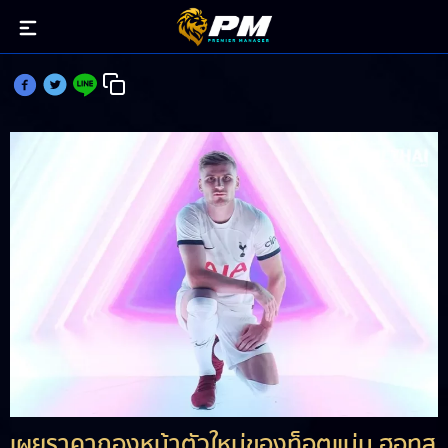
เผยค่าตัว แวร์เนอร์ หอกตัวใหม่ไก่เดือยทอง
เผยราคากองหน้าตัวใหม่ของท็อตแน่ม ฮอทส