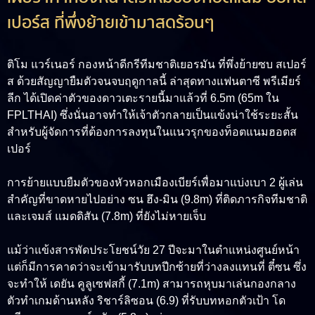
เปอร์ส ที่พึ่งย้ายเข้ามาสดร้อนๆ
ติโม แวร์เนอร์ กองหน้าดีกรีทีมชาติเยอรมัน ที่พึ่งย้ายซบ สเปอร์
ส ด้วยสัญญายืมตัวจนจบฤดูกาลนี้ ล่าสุดทางแฟนตาซี พรีเมียร์
ลีก ได้เปิดค่าตัวของดาวเตะรายนี้มาแล้วที่ 6.5m (65m ใน
FPLTHAI) ซึ่งนั่นอาจทำให้เจ้าตัวกลายเป็นแข้งน่าใช้ระยะสั้น
สำหรับผู้จัดการที่ต้องการลงทุนในแนวรุกของท็อตแนมฮอตส
เปอร์
การย้ายแบบยืมตัวของหัวหอกเมืองเบียร์เพื่อมาแบ่งเบา 2 ผู้เล่น
สำคัญที่ขาดหายไปอย่าง ซน ฮึง-มิน (9.8m) ที่ติดภารกิจทีมชาติ
และเจมส์ แมดดิสัน (7.8m) ที่ยังไม่หายเจ็บ
แม้ว่าแข้งสารพัดประโยชน์วัย 27 ปีจะมาในตำแหน่งศูนย์หน้า
แต่ก็มีการคาดว่าจะเข้ามารับบทปีกซ้ายที่ว่างลงแทนที่ ตี๋ซน ซึ่ง
จะทำให้ เดยัน คูลูเซฟสกี้ (7.1m) สามารถหุบมาเล่นกองกลาง
ตัวทำเกมด้านหลัง ริชาร์ลิซอน (6.9) ที่รับบทหอกตัวเป้า โด