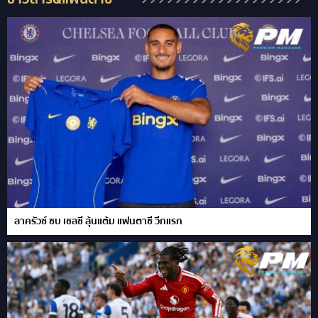
ลาครัวซ์ ซบ เชลซี ลุ้นแต้ม แฟนตาซี วีกแรก