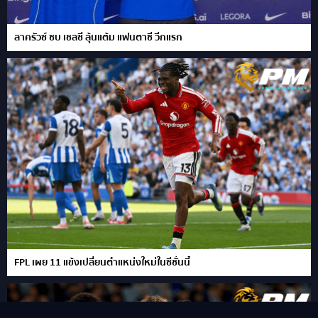
ลาครัวซ์ ซบ เชลซี ลุ้นแต้ม แฟนตาซี วีกแรก
FPL เผย 11 แข้งเปลี่ยนตำแหน่งใหม่ในซีซั่นนี้