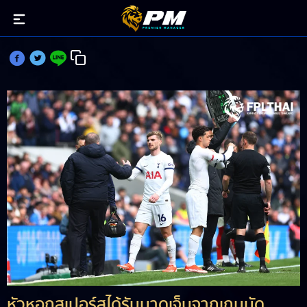
แวร์เนอร์ เจอโรคเดี้ยงส่อแววปิดเทอมแล้ว
หัวหอกสเปอร์สได้รับบาดเจ็บจากเกมนัด