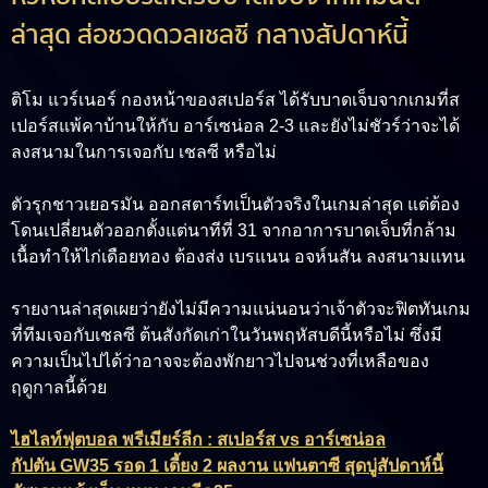
ล่าสุด ส่อชวดดวลเชลซี กลางสัปดาห์นี้
ติโม แวร์เนอร์ กองหน้าของสเปอร์ส ได้รับบาดเจ็บจากเกมที่ส
เปอร์สแพ้คาบ้านให้กับ อาร์เซน่อล 2-3 และยังไม่ชัวร์ว่าจะได้
ลงสนามในการเจอกับ เชลซี หรือไม่
ตัวรุกชาวเยอรมัน ออกสตาร์ทเป็นตัวจริงในเกมล่าสุด แต่ต้อง
โดนเปลี่ยนตัวออกตั้งแต่นาทีที่ 31 จากอาการบาดเจ็บที่กล้าม
เนื้อทำให้ไก่เดือยทอง ต้องส่ง เบรแนน อจห์นสัน ลงสนามแทน
รายงานล่าสุดเผยว่ายังไม่มีความแน่นอนว่าเจ้าตัวจะฟิตทันเกม
ที่ทีมเจอกับเชลซี ต้นสังกัดเก่าในวันพฤหัสบดีนี้หรือไม่ ซึ่งมี
ความเป็นไปได้ว่าอาจจะต้องพักยาวไปจนช่วงที่เหลือของ
ฤดูกาลนี้ด้วย
ไฮไลท์ฟุตบอล พรีเมียร์ลีก : สเปอร์ส vs อาร์เซน่อล
กัปตัน GW35 รอด 1 เดี้ยง 2 ผลงาน แฟนตาซี สุดบู่สัปดาห์นี้