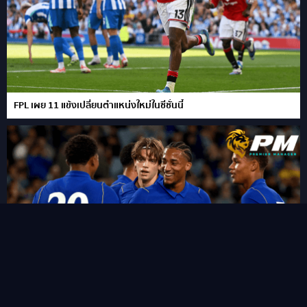
FPL เผย 11 แข้งเปลี่ยนตำแหน่งใหม่ในซีซั่นนี้