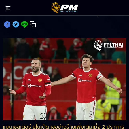
ผีช้ำตกรอบชปล.แถม แม็คไกวร์-ชอว์ เจ็บคู่
แมนเชสเตอร์ ยูไนเต็ด เจอข่าวร้ายเพิ่มเติมเมื่อ 2 ปราการ