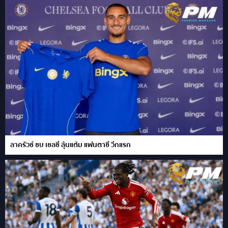
ลาครัวซ์ ซบ เชลซี ลุ้นแต้ม แฟนตาซี วีกแรก