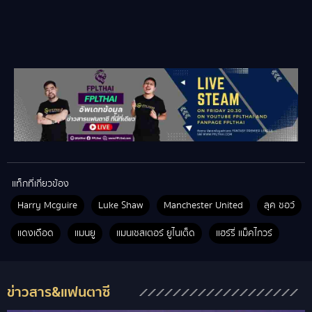
แท็กที่เกี่ยวข้อง
Harry Mcguire
Luke Shaw
Manchester United
ลุค ชอว์
แดงเดือด
แมนยู
แมนเชสเตอร์ ยูไนเต็ด
แฮร์รี่ แม็คไกวร์
ข่าวสาร&แฟนตาซี