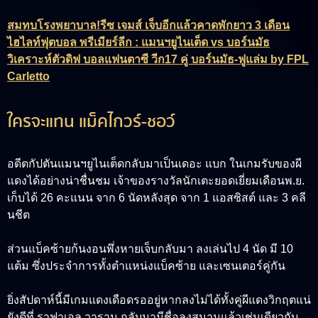
สมทบโรงพยาบาล!รีซ เจมส์ เจ็บอีกแล้วคาดพักยาว 3 เดือน
ไฮไลท์ฟุตบอล พรีเมียร์ลีก : แมนฯยูไนเต็ด vs บอร์นมัธ
วิเคราะห์ตัวดิฟ บอลแฟนตาซี วีก17 คู่ บอร์นมัธ-ฟูแล่ม by FPL
Carletto
ใครจะแทน แม็คไกวร์-ชอว์
อดีตกัปตันแมนฯยูไนเต็ดกลับมาเป็นเดอะ แบก ในเกมรับของผี
แดงได้อย่างน่าชื่นชม เจ้าของรางวัลนักเตะยอดเยี่ยมเดือนพ.ย.
เก็บได้ 26 คะแนน จาก 6 นัดหลังสุด จาก 1 แอสซิสต์ และ 3 คลี
นชีต
ส่วนแบ็คซ้ายก้นงอนพึ่งหายเจ็บกลับมา ลงเล่นไป 4 นัด มี 10
แต้ม ซึ่งประจำการทั้งตำแหน่งแบ็คซ้าย และเซนเตอร์คู่กัน
ยิ่งสัปดาห์นี้มีเกมแดงเดือดรออยู่หากลงไม่ได้ทั้งคู่ผีแดงวิกฤตแน่
ยังดีที่ ราฟาเอล วาราน กลับมามีชื่อลงสนามแล้วเช่นเดียวกับ