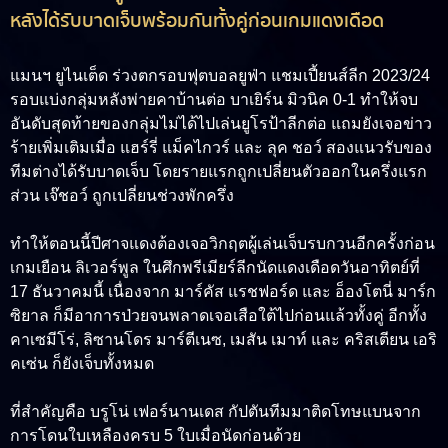
หลังได้รับบาดเจ็บพร้อมกันทั้งคู่ก่อนเกมแดงเดือด
แมนฯ ยูไนเต็ด ร่วงตกรอบฟุตบอลยูฟ่า แชมเปี้ยนส์ลีก 2023/24
รอบแบ่งกลุ่มหลังพ่ายคาบ้านต่อ บาเยิร์น มิวนิค 0-1 ทำให้จบ
อันดับสุดท้ายของกลุ่มไม่ได้ไปเล่นยูโรป้าลีกต่อ แถมยังเจอข่าว
ร้ายเพิ่มเติมเมื่อ แฮร์รี่ แม็คไกวร์ และ ลุค ชอว์ สองแนวรับของ
ทีมต่างได้รับบาดเจ็บ โดยรายแรกถูกเปลี่ยนตัวออกในครึ่งแรก
ส่วน เจ๊ชอว์ ถูกเปลี่ยนช่วงพักครึ่ง
ทำให้ตอนนี้ปีศาจแดงต้องเจอวิกฤตผู้เล่นเจ็บรบกวนอีกครั้งก่อน
เกมเยือน ลิเวอร์พูล ในศึกพรีเมียร์ลีกนัดแดงเดือดวันอาทิตย์ที่
17 ธันวาคมนี้ เนื่องจาก มาร์คัส แรชฟอร์ด และ อ็องโตนี่ มาร์ก
ซิยาล ก็มีอาการป่วยจนพลาดเจอเสือใต้ไปก่อนแล้วทั้งคู่ อีกทั้ง
คาเซมีโร่, ลิซานโดร มาร์ตีเนซ, เมสัน เมาท์ และ คริสเตียน เอริ
คเซ่น ก็ยังเจ็บทั้งหมด
ที่สำคัญคือ บรูโน่ เฟอร์นานเดส กัปตันทีมมาติดโทษแบนจาก
การโดนใบเหลืองครบ 5 ใบเมื่อนัดก่อนด้วย