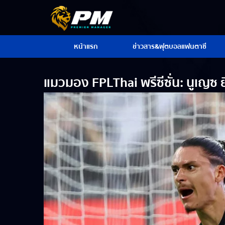
หน้าแรก
ข่าวสาร&ฟุตบอลแฟนตาซี
แมวมอง FPLThai พรีซีซั่น: นูเญซ ยิ