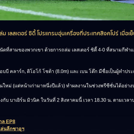
 เลสเตอร์ ซิตี้ โปรแกรมอุ่นเครื่องที่ประเทศสิงคโปร์ เมื่อเย
นัดที่สามของพวกเขา ด้วยการถล่ม เลสเตอร์ ซิตี้ 4-0 ที่สนามกีฬาแห
็อบบี คลาร์ก,
ดิโอโก้ โชต้า (8.0m)
และ เบน โด๊ก มีชื่อเป็นผู้ทำประ
ม่ (แต่หน้าเก่ามาหนึ่งปีแล้ว) ทำผลงานในช่วงพรีซีซั่นได้อย่างน่
งกับ บาเยิร์น มิวนิค ในวันที่ 2 สิงหาคมนี้ เวลา 18.30 น. ตามเว
กาล EP8
ล่นลีกซาอุฯ