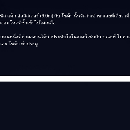
ซิส แม็ก อัลลิสเตอร์ (6.0m)
กับ โชต้า นั้นจัดว่าเข้าขาเลยทีเดียว
งจอมโหดที่ซ้ำเข้าไปไม่เหลือ
่นอีกคนหนึ่งที่ทำผลงานได้น่าประทับใจในเกมนี้เช่นกัน ขณะที่
โมฮาเ
ก และ โชต้า ทำประตู