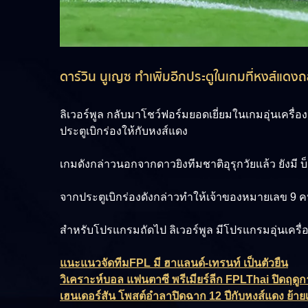
ดาร์วิน นูเญซ ทำเพิ่มอีกประตูในเกมที่หงส์แดงถล่ม
ลิเวอร์พูล กลับมาโชว์ฟอร์มยอดเยี่ยมในเกมอุ่นเครื่อง
ประตูเบิกร่องให้กับหงส์แดง
เกมดังกล่าวนอกจากดาวยิงทีมชาติอุรุกวัยแล้ว ยังมี บ
จากประตูเบิกร่องดังกล่าวทำให้เจ้าของหมายเลข 9 คนให
สำหรับโปรแกรมถัดไป ลิเวอร์พูล มีโปรแกรมอุ่นเครื่อ
แนะแนวจัดทีมFPL มี ฮาแลนด์-เทรนท์ เป็นตัวยืน
วิเคราะห์บอล แฟนตาซี พรีเมียร์ลีก FPLThai ปิดฤดู
เฮนเดอร์สัน โพสต์อำลาปิดฉาก 12 ปีกับหงส์แดง ย้ายเ