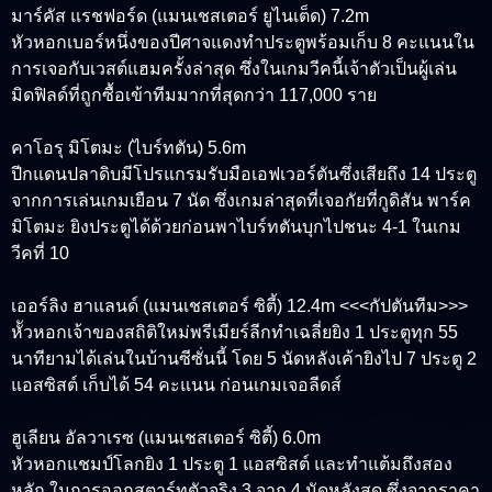
มาร์คัส แรชฟอร์ด (แมนเชสเตอร์ ยูไนเต็ด) 7.2m
หัวหอกเบอร์หนึ่งของปีศาจแดงทำประตูพร้อมเก็บ 8 คะแนนใน
การเจอกับเวสต์แฮมครั้งล่าสุด ซึ่งในเกมวีคนี้เจ้าตัวเป็นผู้เล่น
มิดฟิลด์ที่ถูกซื้อเข้าทีมมากที่สุดกว่า 117,000 ราย
คาโอรุ มิโตมะ (ไบร์ทตัน) 5.6m
ปีกแดนปลาดิบมีโปรแกรมรับมือเอฟเวอร์ตันซึ่งเสียถึง 14 ประตู
จากการเล่นเกมเยือน 7 นัด ซึ่งเกมล่าสุดที่เจอกัยที่กูดิสัน พาร์ค
มิโตมะ ยิงประตูได้ด้วยก่อนพาไบร์ทตันบุกไปชนะ 4-1 ในเกม
วีคที่ 10
เออร์ลิง ฮาแลนด์ (แมนเชสเตอร์ ซิตี้) 12.4m <<<กัปตันทีม>>>
หััวหอกเจ้าของสถิติใหม่พรีเมียร์ลีกทำเฉลี่ยยิง 1 ประตูทุก 55
นาทียามได้เล่นในบ้านซีซั่นนี้ โดย 5 นัดหลังเค้ายิงไป 7 ประตู 2
แอสซิสต์ เก็บได้ 54 คะแนน ก่อนเกมเจอลีดส์
ฮูเลียน อัลวาเรซ (แมนเชสเตอร์ ซิตี้) 6.0m
หัวหอกแชมป์โลกยิง 1 ประตู 1 แอสซิสต์ และทำแต้มถึงสอง
หลัก ในการออกสตาร์ทตัวจริง 3 จาก 4 นัดหลังสุด ซึ่งจากราคา