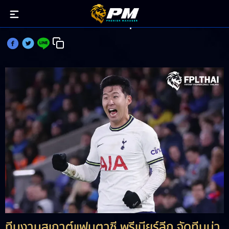
แมวมองแฟนตาซี จัดทีมเดือดลุยGW35
ทีมงานสเกาต์แฟนตาซี พรีเมียร์ลีก จัดทีมน่า