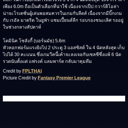
เพียง 6.0m ถือเป็นตัวเลือกที่น่าใช้ เนื่องจากเป๊ป กวาร์ดิโอล่า
น่าจะโรเตชั่นผู้เล่นพอสมควรในเกมกับลีดส์ เนื่องจากมีบิ๊กเกม
กับ เรอัล มาดริด ในยูฟ่า แชมเปี้ยนส์ลีก รอบรองชนะเลิศ รออยู่
ในช่วงกลางสัปดาห์
โดมินิค โซลังกี้ (บอร์นมัธ) 5.6m
หัวหอกฟอร์มแรงยิงไป 2 ประตู 3 แอสซิสต์ ใน 4 นัดหลังสุด เก็บ
ไปได้ 30 คะแนน ซึ่งเกมวีคนี้เค้าจะลงเจอกับเชลซีซึ่งแพ้ 6 นัด
รวดนับตั้งแต่ แฟรงค์ แลมพาร์ด กลับมาคุมทีม
Credit by
FPLTHAI
Picture Credit by
Fantasy Premier League