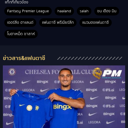
แท็กที่เกี่ยวข้อง
Fantasy Premier League
haaland
salah
ซน เฮือง มิน
เออร์ลิ่ง ฮาแลนด์
แฟนตาซี พรีเมียร์ลีก
แมวมองแฟนตาซี
โมฮาเหม็ด ซาลาห์
ข่าวสาร&แฟนตาซี