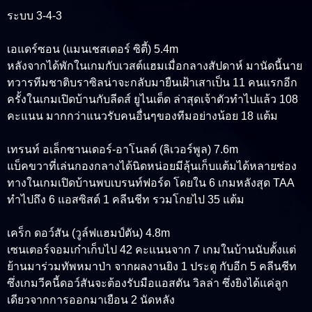
ระบบ 3-4-3
เอแดร์ซอน (แมนเชสเตอร์ ซิตี้) 5.4m
หลังจากได้พักในเกมกับเวสต์แฮมเมื่อกลางสัปดาห์ มานัดนี้นาย
ทวารทีมชาติบราซิลน่าจะกลับมายืนเฝ้าเสาเป็น 11 คนแรกอีก
ครั้งในเกมเปิดบ้านกับลีดส์ ยูไนเต็ด ล่าสุดเจ้าตัวทำไปแล้ว 108
คะแนน มากกว่าแนวรับคนอื่นๆของทีมอย่างน้อย 18 แต้ม
เทรนท์ อเล็กซานเดอร์-อาโนลด์ (ลิเวอร์พูล) 7.6m
แบ็คขวาที่เล่นกองกลางได้นิดหน่อยมีลุ้นเก็บแต้มได้หลายช่อง
ทางในเกมเปิดบ้านพบเบรนท์ฟอร์ด โดยใน 6 เกมหลังสุด TAA
ทำไปถึง 6 แอสซิสต์ 1 คลีนชีท รวมโกยไป 35 แต้ม
เคร็ก ดอว์สัน (วูล์ฟแฮมป์ตัน) 4.8m
เซนเตอร์จอมเก๋าเก็บไป 42 คะแนนจาก 7 เกมในบ้านนับตั้งแต่
ย้านมาร่วมทัพหมาป่า จากผลงานยิง 1 ประตู กับอีก 5 คลีนชีท
ซึ่งเกมวีคนี้ดอว์สันจะต้องรับมือแอสตัน วิลล่า ซึ่งยิงได้แค่ลูก
เดียวจากการออกมาเยือน 2 นัดหลัง