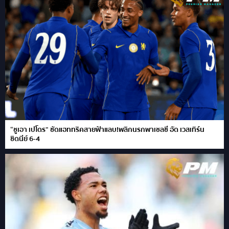
“ชูเอา เปโดร” ซัดแฮททริคสายฟ้าแลบ!พลิกนรกพาเชลซี อัด เวสเทิร์น
ซิดนีย์ 6-4