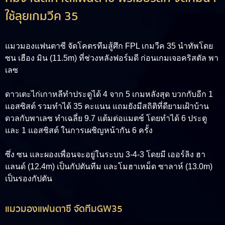
ใช้ลุยเกมวีค 35
แมวมองแฟนตาซี จัดโคตรทีมสู้ศึก FPL เกมวีค 35 นำทัพโดย
ซน เฮือง มิน (11.5m) ที่ช่วงหลังฟอร์มดี ก่อนเกมเจอคริสตัล พา
เลซ
ดาวเตะไก่เกาหลีทำประตูได้ 4 จาก 5 เกมหลังสุด บวกกับอีก 1
แอสซิสต์ รวมทำได้ 35 คะแนน แถมยังมีสถิติที่ดียามเฝ้าบ้าน
ดวลกับพาเลซ ทำเฉลี่ย 9.7 แต้มต่อแมตช์ โดยทำได้ 6 ประตู
และ 1 แอสซิสต์ ในการเผชิญหน้ากัน 6 ครั้ง
ซึ่ง ซน และผองเพื่อนจะอยู่ในระบบ 3-4-3 โดยมี เออร์ลิง ฮา
แลนด์ (12.4m) เป็นกัปตันทีม และโมฮาเหม็ด ซาลาห์ (13.0m)
เป็นรองกัปตัน
แมวมองแฟนตาซี จัดทีมGW35