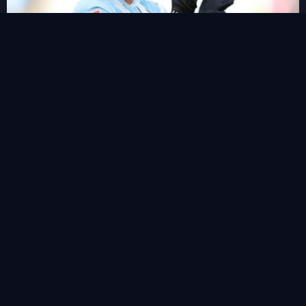
ฟาน เอไวจ์ค กองหลังน้องใหม่ราคาไม่แรงน่าใช้ลุ้นแต้ม
View all
คำค้นหา
หน้าแรก
ข่าวสาร&ฟุตบอลแฟนตาซี
ตารางคะแนน
Live Score
ไฮไลท์บอล
ดาวโหลด APK
ติดต่อเรา
Categories