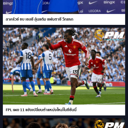
ลาครัวซ์ ซบ เชลซี ลุ้นแต้ม แฟนตาซี วีกแรก
FPL เผย 11 แข้งเปลี่ยนตำแหน่งใหม่ในซีซั่นนี้