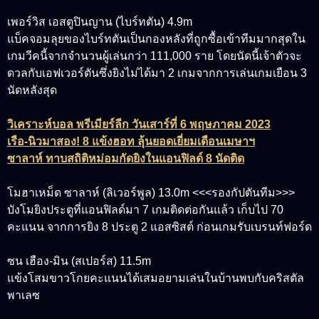
เพอร์วิส เอสตูปินญาน (ไบร์ทตัน) 4.9m
แบ็คจอมลุยของไบร์ทตันเป็นกองหลังที่ถูกซื้อเข้าทีมมากสุดใน
เกมวีคนี้จากจำนวนผู้เล่นกว่า 111,000 ราย โดยนัดนี้เจ้าตัวจะ
ดวลกับเอฟเวอร์ตันซึ่งยิงไม่ได้มา 2 เกมจากการเล่นเกมเยือน 3
นัดหลังสุด
วิเคราะห์บอล พรีเมียร์ลีก วันเสาร์ที่ 6 พฤษภาคม 2023
เรือ-นิวมาสอง! 8 แข้งฮอท ลุ้นยอดเยี่ยมเดือนเมษาฯ
ซาลาห์ ทาบสถิติหม่อมกัดยิงในแอนฟิลด์ 8 นัดติด
โมฮาเหม็ด ซาลาห์ (ลิเวอร์พูล) 13.0m <<<รองกัปตันทีม>>>
บังโมยิงประตูที่แอนฟิลด์มา 7 เกมติดต่อกันแล้ว เก็บไป 70
คะแนน จากการยิง 8 ประตู 2 แอสซิสต์ ก่อนเกมรับเบรนท์ฟอร์ด
ซน เฮือง-มิน (สเปอร์ส) 11.5m
แข้งโสมขาวโกยคะแนนได้เสมอยามเล่นในบ้านพบกับคริสตัล
พาเลซ