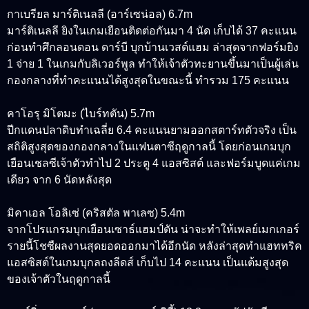
กาเบรียล มาร์ติเนลลี (อาร์เซน่อล) 6.7m
มาร์ติเนลลี ยิงในเกมเยือนติดต่อกันมา 4 นัด เก็บได้ 37 คะแนน
ก่อนทำศึกลอนดอน ดาร์บี บุกบ้านเวสต์แฮม ล่าสุดจากฟอร์มยิง
1 จ่าย 1 ในเกมกับลิเวอร์พูล ทำให้เจ้าตัวทะยานขึ้นมาเป็นผู้เล่น
กองกลางที่ทำคะแนนได้สูงสุดในขณะนี้ ทำรวม 175 คะแนน
คาโอรุ มิโตมะ (ไบร์ทตัน) 5.7m
ปีกแดนปลาดิบทำเฉลี่ย 6.4 คะแนนยามออกสตาร์ทตัวจริง เป็น
สถิติสูงสุดของกองกลางในแฟนตาซีฤดูกาลนี้ โดยก่อนเกมบุก
เยือนเชลซีเจ้าตัวทำไป 2 ประตู 4 แอสซิสต์ และฟอร์มบูดแค่เกม
เดียว จาก 6 นัดหลังสุด
มิคาเอล โอลิเซ่ (คริสตัล พาเลซ) 5.4m
จากโปรแกรมบุกเยือนเซาธ์แฮมป์ตัน น่าจะทำให้เพลย์เมกเกอร์
รายนี้โชซืผลงานสุดยอดออกมาได้อีกนัด หลังล่าสุดทำแฮททริค
แอสซิสต์ในเกมบุกลถงลีดส์ เก็บไป 14 คะแนน เป็นแต้มสูงสุด
ของเจ้าตัวในฤดูกาลนี้