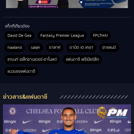
แท็กที่เกี่ยวข้อง
David De Gea
Fantasy Premier League
FPLTHAI
haaland
salah
ซาลาห์
ดาบิด เด เคอา
ฮาแลนด์
เทรนท์ อเล็กซานเดอร์-อาโนลด์
แฟนตาซี พรีเมียร์ลีก
แมวมองแฟนตาซี
ข่าวสาร&แฟนตาซี