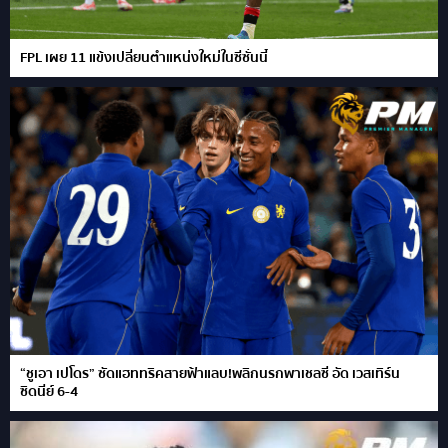
FPL เผย 11 แข้งเปลี่ยนตำแหน่งใหม่ในซีซั่นนี้
“ชูเอา เปโดร” ซัดแฮททริคสายฟ้าแลบ!พลิกนรกพาเชลซี อัด เวสเทิร์น
ซิดนีย์ 6-4