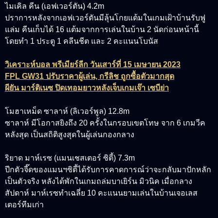
ไมเคิล คีน (เอฟเวอร์ตัน) 4.2m
ปราการหลังจากเอฟเวอร์ตันมีลุ้นโกยแต้มในเกมเฝ้าบ้านรับฟู
แล่ม คีนเก็บได้ 16 แต้มจากการเล่นในบ้าน 2 นัดก่อนหน้านี้
โดยทำ 1 ประตู 1 คลีนชีต และ 2 คะแนนโบนัส
วิเคราะห์บอล พรีเมียร์ลีก วันเสาร์ที่ 15 เมษายน 2023
FPL GW31 ปรับราคาผู้เล่น, กรีลิช ถูกซื้อตัวมากสุด
ผียัน มาร์ติเนซ ปิดเทอมยาวหลังเจ็บเกมเจ๊า เซบีย่า
โมฮาเหม็ด ซาลาห์ (ลิเวอร์พูล) 12.8m
ซาลาห์ มีโอกาสยิงถึง 20 ครั้งในกรอบเขตโทษ จาก 6 เกมวีค
หลังสุด เป็นสถิติสูงสุดในผู้เล่นกองกลาง
ริยาด มาห์เรซ (แมนเชสเตอร์ ซิตี้) 7.3m
ปีกตัวจี๊ดของแมนฯซิตี้ได้รับการคาดการณ์ว่าจะกลับมาปักหลัก
เป็นตัวจริง หลังได้พักในเกมถล่มบาเยิร์น มิวนิค เมื่อกลาง
สัปดาห์ มาห์เรซทำเฉลี่ย 10 คะแนนยามเล่นในบ้านเจอเลส
เตอร์ทีมเก่า