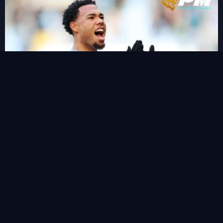
ฟาน เอไวจ์ค กองหลังน้องใหม่ราคาไม่แรงน่าใช้ลุ้นแต้ม
View all
คำค้นหา
หน้าแรก
ข่าวสาร&ฟุตบอลแฟนตาซี
ตารางคะแนน
Live Score