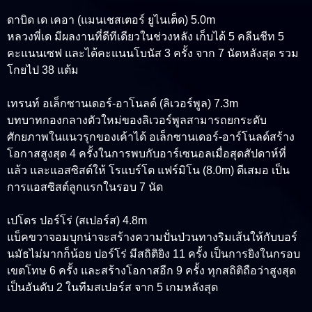
ดาบิด เด เคอา (แมนเชสเตอร์ ยูไนเต็ด) 5.0m
หลวงพี่เด มีผลงานที่ดีทีเดียวในช่วงหลัง เก็บได้ 5 คลีนชีท 5
คะแนนเซฟ และได้คะแนนโบนัส 3 ครั้ง จาก 7 นัดหลังสุด รวม
โกยไป 38 แต้ม
เทรนท์ อเล็กซานเดอร์-อาโนลด์ (ลิเวอร์พูล) 7.3m
บทบาทกองกลางตัวใหม่ของลิเวอร์พูลสามารถยกระดับ
ศักยภาพในแนวรุกของเค้าได้ อเล็กซานเดอร์-อาร์โนลด์สร้าง
โอกาสสูงสุด 4 ครั้งในการพบกับอาร์เซนอลเมื่อสุดสัปดาห์ที่
แล้ว และแอสซิสต์ให้ โรแบร์โต แฟร์มิโน (8.0m) ตีเสมอ เป็น
การแอสซิสต์ลูกแรกในรอบ 7 นัด
เปโดร ปอร์โร่ (สเปอร์ส) 4.8m
แบ็คขวาจอมบุกน่าจะสร้างความปั่นป่วนทางริมเส้นให้กับบอร์
นมัธไม่มากก็น้อย ปอร์โร่ มีสถิติยิง 11 ครั้ง เป็นการยิงในกรอบ
เขตโทษ 6 ครั้ง และสร้างโอกาสอีก 9 ครั้ง ทุกสถิติถือว่าสูงสุด
เป็นอันดับ 2 ในทีมสเปอร์ส จาก 5 เกมหลังสุด