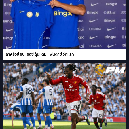
ลาครัวซ์ ซบ เชลซี ลุ้นแต้ม แฟนตาซี วีกแรก