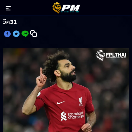
บังโมนำทัพ! แมวมองแฟนตาซี จัดทีมโกยแต้มเกม
วีค31