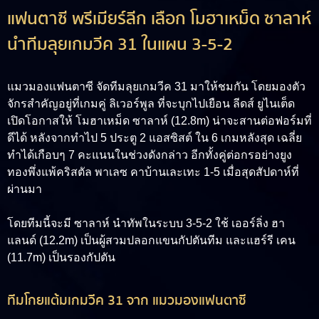
แฟนตาซี พรีเมียร์ลีก เลือก โมฮาเหม็ด ซาลาห์
นำทีมลุยเกมวีค 31 ในแผน 3-5-2
แมวมองแฟนตาซี จัดทีมลุยเกมวีค 31 มาให้ชมกัน โดยมองตัว
จักรสำคัญอยู่ที่เกมคู่ ลิเวอร์พูล ที่จะบุกไปเยือน ลีดส์ ยูไนเต็ด
เปิดโอกาสให้ โมฮาเหม็ด ซาลาห์ (12.8m) น่าจะสานต่อฟอร์มที่
ดีได้ หลังจากทำไป 5 ประตู 2 แอสซิสต์ ใน 6 เกมหลังสุด เฉลี่ย
ทำได้เกือบๆ 7 คะแนนในช่วงดังกล่าว อีกทั้งคู่ต่อกรอย่างยูง
ทองพึ่งแพ้คริสตัล พาเลซ คาบ้านเละเทะ 1-5 เมื่อสุดสัปดาห์ที่
ผ่านมา
โดยทีมนี้จะมี ซาลาห์ นำทัพในระบบ 3-5-2 ใช้ เออร์ลิ่ง ฮา
แลนด์ (12.2m) เป็นผู้สวมปลอกแขนกัปตันทีม และแฮร์รี เคน
(11.7m) เป็นรองกัปตัน
ทีมโกยแต้มเกมวีค 31 จาก แมวมองแฟนตาซี