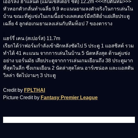
เออร์ลิ่ง ฮาแลนด์ (แมนเชสเตอร์ ซิตี้) 12.2m <<<กัปตันทีม>>>
หัวหอกตัวกลั่นทำเฉลี่ย 9.9 คะแนนยามลงตัวจริงในการเล่นใน
บ้าน ขณะที่คู่แข่งในเกมนี้อย่างเลสเตอร์มีสถิติย่ำแย่เสียประตู
เฉลี่ย 4 ลูกต่อเกมยามลงเล่นกับทีมท็อป 7 ของตาราง
แฮร์รี่ เคน (สเปอร์ส) 11.7m
เรียกได้ว่าฟอร์มกำลังเข้าฝักหลังซัดไป 5 ประตู 1 แอสซิสต์ รวม
ทำได้ 41 คะแนน จากการเล่นในบ้าน 5 นัดหลังสุด ด้านคู่แข่ง
อย่าง บอร์นมัธ เสียประตูจากการเล่นเกมเยือนถึง 38 ประตูมาก
ที่สุดในลีก ซึ่งเกมเยือน 2 นัดล่าสุดโดน อาร์เซน่อล และแอสตัน
วิลล่า จัดไปงามๆ 3 ประตู
Credit by
FPLTHAI
Picture Credit by
Fantasy Premier League