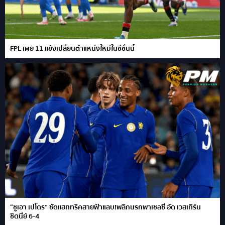
FPL เผย 11 แข้งเปลี่ยนตำแหน่งใหม่ในซีซั่นนี้
“ชูเอา เปโดร” ซัดแฮททริคสายฟ้าแลบ!พลิกนรกพาเชลซี อัด เวสเทิร์น
ซิดนีย์ 6-4