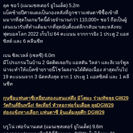
ลุค ชอว์ (แมนเชสเตอร์ ยูไนเต็ด) 5.2m
แบ็คซ้ายปีศาจแดงเป็นกองหลังที่ถูกชาวแฟนตาซีซื้อเข้าที
มมากที่สุดในเกมวีคนี้ด้วยจำนวนกว่า 110,000+ ชอว์ ถือเป็นผู้
เล่นแนวรับที่ทำแต้มมากที่สุดนับตั้งแต่ลีกกลับมาเตะหลังจบ
ฟุตบอลโลก 2022 เก็บไป 64 คะแนน จากการยิง 1 ประตู 2 แอส
ซิสต์ และ 6 คลีนชีท
เบน ชิลเวลล์ (เชลซี) 6.0m
มีโปรแกรมในบ้าน 2 นัดติดเจอกับ แอสตัน วิลล่า และลิเวอร์พูล
น่าจะทำให้แบ็คซ้ายรายนี้โชว์ผลงานได้ดีต่อเนื่อง ล่าสุดเก็บไป
19 คะแนนจาก 3 นัดหลังสุด จาก 1 ประตู 1 แอสซิสต์ และ 1 คลี
นชีท
กุนซือแฟนตาซีเหยียบสองแสนแห่ดึง มิโตมะ ร่วมทัพลุย GW29
วัตกินส์ยืนหนึ่ง! จัดเทียร์ หัวหอกฟอร์มเดือด ลุยDGW29
ส่องแข้งทางเลือก แฟนตาซี ลุ้นแต้มลุยศึก DGW29
บรูโน่ เฟอร์นานเดส (แมนเชสเตอร์ ยูไนเต็ด) 9.6m