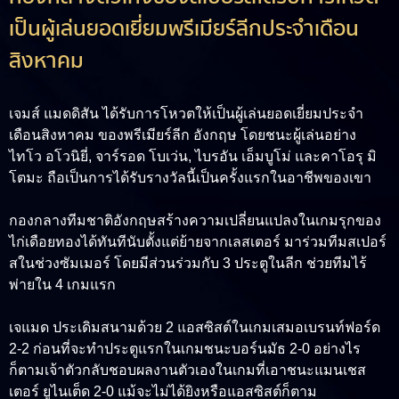
เป็นผู้เล่นยอดเยี่ยมพรีเมียร์ลีกประจำเดืิิอน
สิงหาคม
เจมส์ แมดดิสัน ได้รับการโหวตให้เป็นผู้เล่นยอดเยี่ยมประจำ
เดือนสิงหาคม ของพรีเมียร์ลีก อังกฤษ โดยชนะผู้เล่นอย่าง
ไทโว อโวนิยี่, จาร์รอด โบเว่น, ไบรอัน เอ็มบูโม่ และคาโอรุ มิ
โตมะ ถือเป็นการได้รับรางวัลนี้เป็นครั้งแรกในอาชีพของเขา
กองกลางทีมชาติอังกฤษสร้างความเปลี่ยนแปลงในเกมรุกของ
ไก่เดือยทองได้ทันทีนับตั้งแต่ย้ายจากเลสเตอร์ มาร่วมทีมสเปอร์
สในช่วงซัมเมอร์ โดยมีส่วนร่วมกับ 3 ประตูในลีก ช่วยทีมไร้
พ่ายใน 4 เกมแรก
เจแมด ประเดิมสนามด้วย 2 แอสซิสต์ในเกมเสมอเบรนท์ฟอร์ด
2-2 ก่อนที่จะทำประตูแรกในเกมชนะบอร์นมัธ 2-0 อย่างไร
ก็ตามเจ้าตัวกลับชอบผลงานตัวเองในเกมที่เอาชนะแมนเชส
เตอร์ ยูไนเต็ด 2-0 แม้จะไม่ได้ยิงหรือแอสซิสต์ก็ตาม