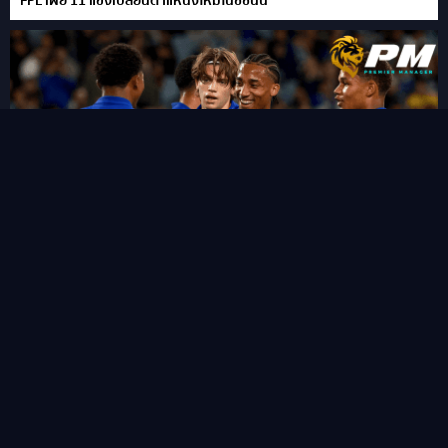
FPL เผย 11 แข้งเปลี่ยนตำแหน่งใหม่ในซีซั่นนี้
“ชูเอา เปโดร” ซัดแฮททริคสายฟ้าแลบ!พลิกนรกพาเชลซี อัด เวสเทิร์น
ซิดนีย์ 6-4