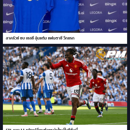
ลาครัวซ์ ซบ เชลซี ลุ้นแต้ม แฟนตาซี วีกแรก