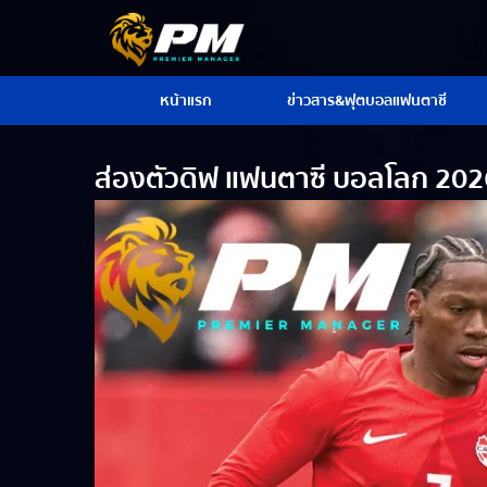
หน้าแรก
ข่าวสาร&ฟุตบอลแฟนตาซี
ส่องตัวดิฟ แฟนตาซี บอลโลก 202