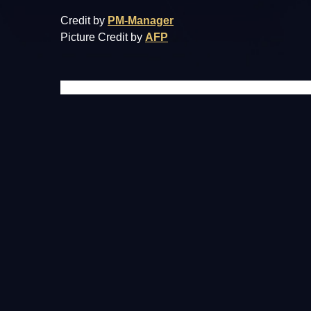
Credit by
PM-Manager
Picture Credit by
AFP