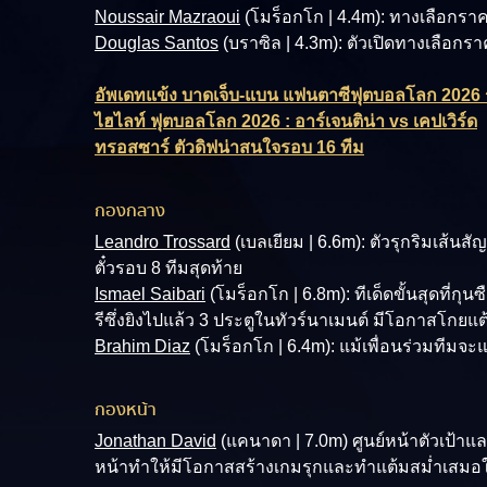
Noussair Mazraoui
(โมร็อกโก | 4.4m)
: ทางเลือกรา
Douglas Santos
(บราซิล | 4.3m)
: ตัวเปิดทางเลือกร
อัพเดทแข้ง บาดเจ็บ-แบน แฟนตาซีฟุตบอลโลก 2026 
ไฮไลท์ ฟุตบอลโลก 2026 : อาร์เจนติน่า vs เคปเวิร์ด
ทรอสซาร์ ตัวดิฟน่าสนใจรอบ 16 ทีม
กองกลาง
Leandro Trossard
(เบลเยียม | 6.6m)
: ตัวรุกริมเส้น
ตั๋วรอบ 8 ทีมสุดท้าย
Ismael Saibari
(โมร็อกโก | 6.8m)
: ทีเด็ดขั้นสุดที
รีซึ่งยิงไปแล้ว 3 ประตูในทัวร์นาเมนต์ มีโอกาสโกยแ
Brahim Diaz
(โมร็อกโก | 6.4m)
: แม้เพื่อนร่วมทีมจ
กองหน้า
Jonathan David
(แคนาดา | 7.0m)
ศูนย์หน้าตัวเป้
หน้าทำให้มีโอกาสสร้างเกมรุกและทำแต้มสม่ำเสมอ