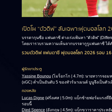
เปิดโผ “ตัวดิฟ” ลับเฉพาะฟุตบอลโลก 20
บรรดากุนซือ แฟนตาซี ต่างเร่งเฟ้นหา
“ตัวดิฟ” (Differ
โดยเรารวบรวมความเห็นจากบรรดากูรูแฟนตาซี ได้ค
รวมตัวดิฟ แฟนตาซี ฟุตบอลโลก 2026 รอบ 16 
ผู้รักษาประตู
Yassine Bounou
(โมร็อกโก | 4.7m)
: นายทวารจอมหนึ
(xGC) ต่ำเป็นอันดับ 5 ของทัวร์นาเมนต์ บูนูจึงเป็นตัว
กองหลัง
Lucas Digne
(ฝรั่งเศส | 5.0m)
: แบ็กซ้ายฟอร์มแรงที่ย
รอบนี้
Djed Spence
(อังกฤษ | 4.5m)
: แบ็กขวาราคาประหยัดท