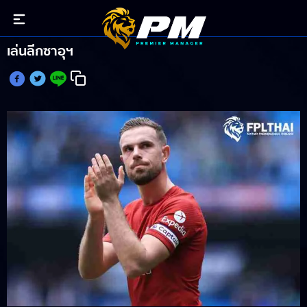
เฮนเดอร์สัน โพสต์อำลาปิดฉาก 12 ปีกับหงส์แดง ย้าย
เล่นลีกซาอุฯ