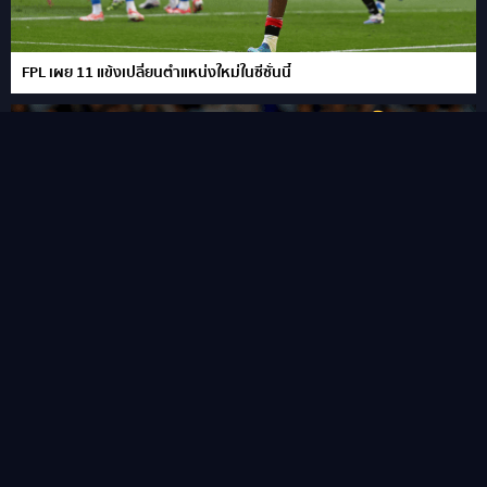
FPL เผย 11 แข้งเปลี่ยนตำแหน่งใหม่ในซีซั่นนี้
“ชูเอา เปโดร” ซัดแฮททริคสายฟ้าแลบ!พลิกนรกพาเชลซี อัด เวสเทิร์น
ซิดนีย์ 6-4