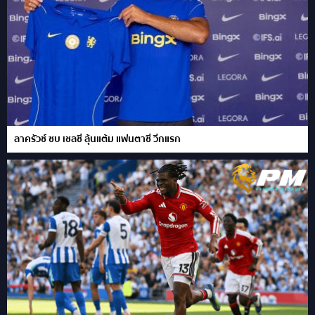
ลาครัวซ์ ซบ เชลซี ลุ้นแต้ม แฟนตาซี วีกแรก