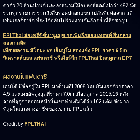
ค่าตัว 20 ล้านปอนด์ และลงสนามให้กับหงส์แดงไปกว่า 492 นัด
รวมทุกรายการ รวมถึงสืบทอดปลอกแขนกัปตันทีมต่อจาก สตี
เฟ่น เจอร์ราร์ด ที่จะได้กลับไปร่วมงานกันอีกครั้งที่ลีกซาอุฯ
FPLThai ส่องพรีซีซั่น: นูเญซ กดเพิ่มอีกสอง เทรนท์ ยืนกลาง
สองเกมติด
เทียบผลงาน มิโตมะ vs เอ็มบูโม สองแข้ง FPL ราคา 6.5m
วิเคราะห์บอล แฟนตาซี พรีเมียร์ลีก FPLThai ปิดฤดูกาล EP7
ผลงานในแฟนตาซี
เฮนโด้ มีชื่ออยู่ใน FPL มาตั้งแต่ปี 2008 โดยเริ่มแรกด้วยราคา
4.5 และเคยอัพสูงสุดที่ราคา 7.0m เมื่อฤดูกาล 2015/16 หลัง
จากที่ฤดูกาลก่อนหน้านั้นเขาทำแต้มได้ถึง 162 แต้ม ซึ่งมาก
ที่สุดในเส้นทางอาชีพของเขากับ FPL แล้ว
Credit by
FPLTHAI