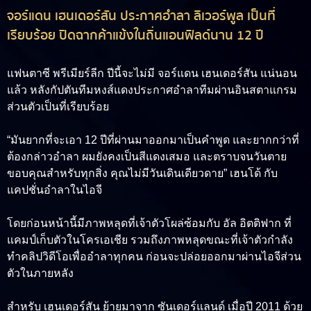
จอร์แดน เฮนเดอร์สัน ประกาศอำลา ลิเวอร์พูล เป็นที่
เรียบร้อย ปิดฉากค้าแข้งในถิ่นแอนฟิลด์นาน 12 ปี
แฟนตาซี พรีเมียร์ลีก ปีนี้จะไม่มี
จอร์แดน เฮนเดอร์สัน
แน่นอน
แล้ว หลังกัปตันทีมหงส์แดงประกาศอำลาทีมผ่านอินสตาแกรม
ส่วนตัวเป็นที่เรียบร้อย
“มันยากที่จะเอา 12 ปีที่ผ่านมาออกมาเป็นคำพูด และยากกว่าที่
ต้องกล่าวอำลา ผมยังคงเป็นสีแดงเสมอ และตราบจนวันตาย
ขอบคุณสำหรับทุกสิ่ง คุณไม่มีวันเดินเดียวดาย” เฮนโด้ กับ
แคปชั่นอำลาในไอจี
โดยก่อนหน้านี้มีภาพหลุดที่เจ้าตัวโผล่ซ้อมกับ อัล อิตติฟาก ที่
แคมป์เก็บตัวในโครเอเชีย รวมถึงภาพหลุดขณะที่เจ้าตัวกำลัง
ทำคลิปวิดีโอเพื่ออำลาทุกคน ก่อนจะปล่อยออกมาผ่านไอจีส่วน
ตัวในภายหลัง
สำหรับ เฮนเดอร์สัน ย้ายมาจาก ซันเดอร์แลนด์ เมื่อปี 2011 ด้วย