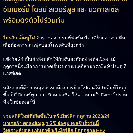
ซัมเมอร์นี้ โดยมี ลิเวอร์พูล และ นิวคาสเซิ่ล
พร้อมดึงตัวไปร่วมทีม
ไบรอัน เอ็มบูโม่
ตัวรุกของ เบรนท์ฟอร์ด มีท่าทีย้ายอกจากทีม
เพื่อต้องการเล่นฟุตบอลในระดับที่สูงกว่า
แข้งวัย 24 เป็นกำลังหลักให้กับต้นสังกัดอย่างต่อเนื่อง แม้
ฤดูกาลนี้จะมีอาการบาดเจ็บรบกวน แต่ก็สามารถยิง 9 ประตู 7
แอสซิสต์
หลังจากที่มีข่าวหลุดว่าเขาต้องการย้ายไปเล่นให้กับทีมที่ใหญ่
ขึ้น ก็มี ลิเวอร์พูล และ นิวคาสเซิ่ล ให้ความสนใจดึงเขาไปร่วม
ทีมในซัมเมอร์นี้
รวมสถิติใหม่ที่เกิดขึ้นใน พรีเมียร์ลีก ฤดูกาล 2023/24
มาเรสก้า ตกลงสัญญา 5 ปี จ่อคุม เชลซี เร็ววันนี้
วิเคราะห์บอล แฟนตาซี พรีเมียร์ลีก ปิดฤดูกาล EP2