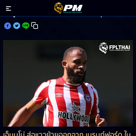
เอ็มบูโม่ ส่อแววย้ายทีม มีสองทีมดังจ้องฮุบตัว
เอ็มบูโม่ ส่อแววย้ายออกจาก เบรนท์ฟอร์ด ใน