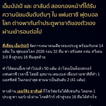
เอ็มบัปเป้ และ ฮาลันด์ สองกองหน้าที่ได้รับ
ความนิยมอันดับต้นๆ ใน แฟนตาซี ฟุตบอล
โลก ต่างพากันทำประตูพาชาติของตัวเอง
ผ่านเข้ารอบต่อไป
คีเลียน เอ็มบัปเป้
จัดการเหมาคนเดียวสองประตู พร้อมกับกด 14
แต้ม ใน ฟุตบอลโลก 2026 รอบ 32 ทีม พา ฝรั่งเศส ถล่ม สวีเดน
3-0 ลิ่วสู่รอบ 16 ทีมสุดท้าย
ทำให้ตอนนี้เขาทำไปแล้ว 50 แต้ม นำโด่งเป็นท็อปสกอร์
แฟนตาซี เวลานี้ โดยมี
อุสมาน เดมเบเล่
เพื่อนร่วมชาติที่ทำ 1
แอสซิสต์ ในเกมบ่าสุด ตามมาเป็นอันดับ 2 (41 แต้ม)
ทางด้าน
เออร์ลิง ฮาลันด์
ก็โชว์ฟอร์มได้ดีเช่นกัน โดยกด 1
ประตู พา นอร์เวย์ ผ่าน โกตติวัวร์ เข้าสู่รอบ 16 ทีมได้สำเร็จ