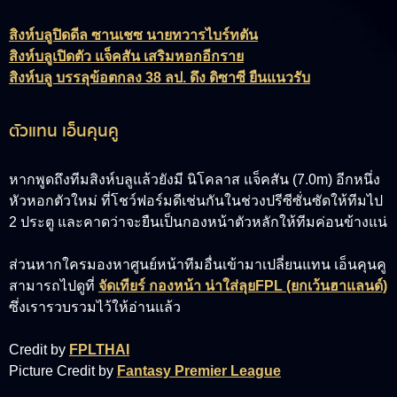
สิงห์บลูปิดดีล ซานเชซ นายทวารไบร์ทตัน
สิงห์บลูเปิดตัว แจ็คสัน เสริมหอกอีกราย
สิงห์บลู บรรลุข้อตกลง 38 ลป. ดึง ดิซาซี ยืนแนวรับ
ตัวแทน เอ็นคุนคู
หากพูดถึงทีมสิงห์บลูแล้วยังมี นิโคลาส แจ็คสัน (7.0m) อีกหนึ่ง
หัวหอกตัวใหม่ ที่โชว์ฟอร์มดีเช่นกันในช่วงปรีซีซั่นซัดให้ทีมไป
2 ประตู และคาดว่าจะยืนเป็นกองหน้าตัวหลักให้ทีมค่อนข้างแน่
ส่วนหากใครมองหาศูนย์หน้าทีมอื่นเข้ามาเปลี่ยนแทน เอ็นคุนคู
สามารถไปดูที่
จัดเทียร์ กองหน้า น่าใส่ลุยFPL (ยกเว้นฮาแลนด์)
ซึ่งเรารวบรวมไว้ให้อ่านแล้ว
Credit by
FPLTHAI
Picture Credit by
Fantasy Premier League