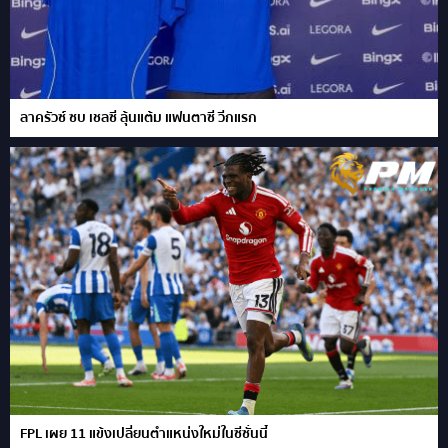
ลาครัวซ์ ซบ เชลซี ลุ้นแต้ม แฟนตาซี วีกแรก
FPL เผย 11 แข้งเปลี่ยนตำแหน่งใหม่ในซีซั่นนี้