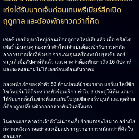
เก่งได้รับบาดเจ็บก่อนเกมพรีเมียร์ลีกเปิด
ฤดูกาล และต้องพักยาวกว่าที่คิด
เชลซี เจอปัญหาใหญ่ก่อนเปิดฤดูกาลใหม่เสียแล้ว เมื่อ คริสโต
เฟอร์ เอ็นคุนคู กองหน้าตัวใหม่จำเป็นต้องเข้ารับการผ่าตัด
อาการบาดเจ็บที่หัวเข่า จากเกมอุ่นเครื่องพบโบรุสเซีย ดอร์
ทมุนด์ เมื่อสัปดาห์ที่แล้ว และคาดว่าต้องพักยาวถึง 16 สัปดาห์
และจะลงสนามไม่ได้เลยก่อนเดือนธันวาคม
กองหน้าเจ้าของค่าตัว 53 ล้านปอนด์ย้ายมาจาก แอร์เบ ไลป์ซิก
โชว์ฟอร์มได้ดีระหว่างทัวร์อเมริกา ทำไป 3 ประตูให้ทีม แต่มา
ได้รับบาดเจ็บในช่วงต้นเกมกับโบรุสเซีย ดอร์ทมุนด์ และสุดท้าย
ก็ต้องถูกเปลี่ยนตัวออกกลางคันในครึ่งแรก
ในตอนแรกคาดว่าเจ้าตัวไม่น่าจะเจ็บร้ายแรงอะไรมาก อย่างไร
ก็ตามหลังตรวจอย่างละเอียดปรากฏว่าอาการหนักกว่าที่คิดใน
ตอนแรก