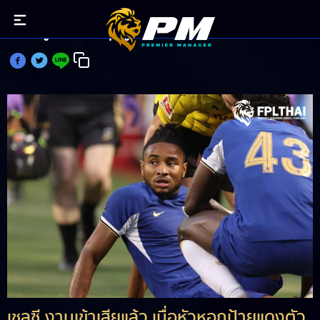
สิงห์บลูช็อค! เอ็นคุนคู เจ็บหนักพักยาว 16 สัปดาห์
เชลซี งานเข้าเสียแล้ว เมื่อหัวหอกป้ายแดงตัว