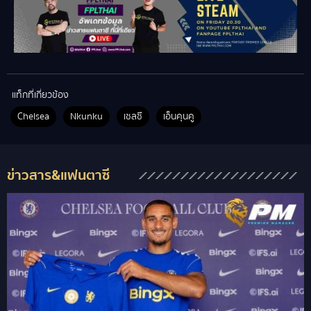
แท็กที่เกี่ยวข้อง
Chelsea
Nkunku
เชลซี
เอ็นคุนคู
ข่าวสาร&แฟนตาซี