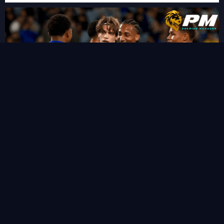
“ชูเอา เปโดร” ซัดแฮททริคสายฟ้าแลบ!พลิกนรกพาเชลซี อัด เวสเทิร์น
ซิดนีย์ 6-4