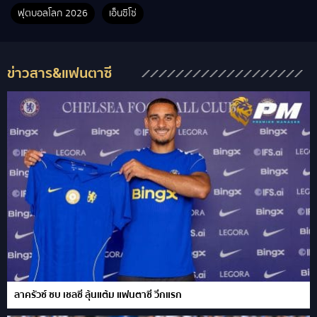
ฟุตบอลโลก 2026
เอ็นซิโซ่
ข่าวสาร&แฟนตาซี
ลาครัวซ์ ซบ เชลซี ลุ้นแต้ม แฟนตาซี วีกแรก