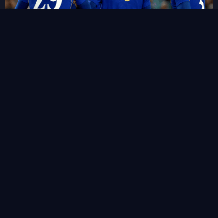
“ชูเอา เปโดร” ซัดแฮททริคสายฟ้าแลบ!พลิกนรกพาเชลซี อัด เวสเทิร์น
ซิดนีย์ 6-4