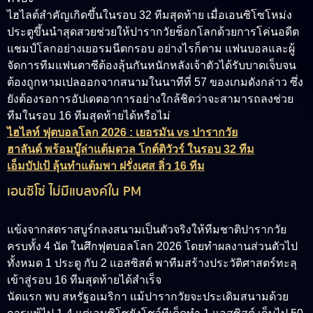
ไฮไลต์สำคัญเกิดขึ้นในรอบ 32 ทีมสุดท้าย เมื่อเอนซิโซโหม่ง
ประตูขึ้นนำสุดสวยช่วยให้ปารากวัยช็อกโลกด้วยการโค่นอดีต
แชมป์โลกอย่างเยอรมนีตกรอบ อย่างไรก็ตาม แฟนบอลและผู้
จัดการทีมแฟนตาซีต้องลุ้นกันหนักหลังเจ้าตัวได้รับบาดเจ็บจน
ต้องถูกหามเปลออกจากสนามในนาทีที่ 57 ของเกมดังกล่าว ซึ่ง
ยังต้องรอการอัปเดตอาการอย่างใกล้ชิดว่าจะสามารถลงช่วย
ทีมในรอบ 16 ทีมสุดท้ายได้หรือไม่
ไฮไลท์ ฟุตบอลโลก 2026 : เยอรมัน vs ปารากวัย
ฮาลันด์ พร้อมบู๊ล่าแต้มดวล โกต์ติวัวร์ ในรอบ 32 ทีม
เอ็มบัปเป้ ลุ้นทำแต้มพา ฝรั่งเศส ลิ่ว 16 ทีม
เอนซิโซ่ ไม่มีแบลงค์ใน PM
แข้งจากสตราสบูร์กลงสนามเป็นตัวจริงให้ทีมชาติปารากวัย
ครบทั้ง 4 นัด ในศึกฟุตบอลโลก 2026 โดยทำผลงานส่วนตัวไป
ทั้งหมด 1 ประตู กับ 2 แอสซิสต์ พาทีมสร้างประวัติศาสตร์ทะลุ
เข้าสู่รอบ 16 ทีมสุดท้ายได้สำเร็จ
นัดแรก พบ สหรัฐอเมริกา แม้ปารากวัยจะประเดิมสนามด้วย