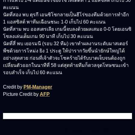
การแพ้ไป 1-4 แต่เอนซิโซยังโชว์ทีเด็ดทำ 1 แอสซิสต์ เก็บไป 50
คะแนน
นัดที่สอง พบ ตุรกี เอนซิโซกลายเป็นฮีโร่ของทีมด้วยการทำอีก
1 แอสซิสต์ พาทีมเฉือนชนะ 1-0 เก็บไป 60 คะแนน
นัดที่สาม พบ ออสเตรเลีย เกมนี้จบลงด้วยผลเสมอ 0-0 โดยเอนซิ
โซลงเล่นเต็มเกม 90 นาที เก็บไป 30 คะแนน
นัดที่สี่ พบ เยอรมนี (รอบ 32 ทีม) เขาทำผลงานระดับมาสเตอร์
พีซด้วยการโหม่ง ยิง 1 ประตู ให้ปารากวัยขึ้นนำยักษ์ใหญ่ได้
อย่างสุดสวย ก่อนที่เจ้าตัวจะโชคร้ายได้รับบาดเจ็บจนต้องถูก
เปลี่ยนตัวออกในนาทีที่ 58 แต่สุดท้ายทีมก็ดวลจุดโทษชนะเข้า
รอบสำเร็จ เก็บไป 60 คะแนน
Credit by
PM-Manager
Picture Credit by
AFP