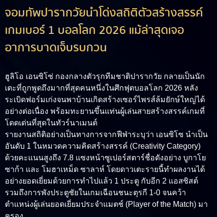
จอมทัพปารากวัยนำโด่งสถิติตัวสร้างสรรค์
เกมเบอร์ 1 บอลโลก 2026 แม้ล่าสุดเจอ
อาการบาดเจ็บรบกวน
ฮูลิโอ เอนซิโซ่ กองกลางตัวรุกทีมชาติปารากวัย กลายเป็นนัก
เตะที่ถูกพูดถึงมากที่สุดคนหนึ่งในศึกฟุตบอลโลก 2026 หลัง
ระเบิดฟอร์มเก่งจนพาบ้านเกิดสร้างเซอร์ไพรส์ล้มยักษ์ใหญ่ได้
อย่างต่อเนื่อง พร้อมทะยานขึ้นแท่นผู้เล่นสายสร้างสรรค์เกมที่
โดดเด่นที่สุดในทัวร์นาเมนต์
รายงานสถิติอย่างเป็นทางการจากฟีฟ่าระบุว่า เอนซิโซ นำเป็น
อันดับ 1 ในหมวดความคิดสร้างสรรค์ (Creativity Category)
ด้วยคะแนนสูงถึง 7.8 แซงหน้าซูเปอร์สตาร์ชื่อดังอย่าง บูกาโย
ซาก้า และ โมฮาเหม็ด ซาลาห์ โดยดาวเตะรายนี้ทำผลงานได้
อย่างยอดเยี่ยมด้วยการทำไปแล้ว 1 ประตู กับอีก 2 แอสซิสต์
รวมถึงการพังประตูชัยในเกมเฉือนชนะตุรกี 1-0 จนคว้า
ตำแหน่งผู้เล่นยอดเยี่ยมประจำแมตช์ (Player of the Match) มา
ครอง