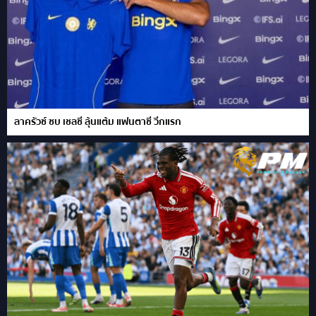
ลาครัวซ์ ซบ เชลซี ลุ้นแต้ม แฟนตาซี วีกแรก