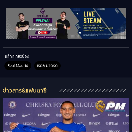
แท็กที่เกี่ยวข้อง
Real Madrid
เรอัล มาดริด
ข่าวสาร&แฟนตาซี