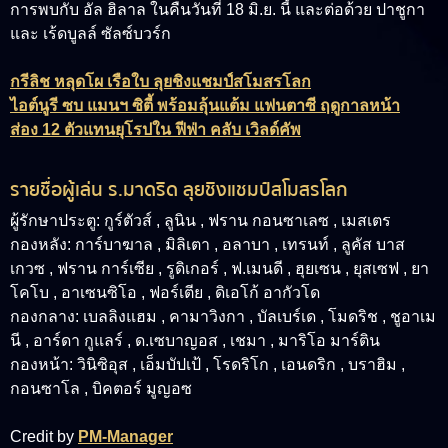
การพบกับ อัล ฮิลาล ในคืนวันที่ 18 มิ.ย. นี้ และต่อด้วย ปาชูกา
และ เร้ดบูลล์ ซัลซ์บวร์ก
กรีลิช หลุดโผ เรือใบ ลุยชิงแชมป์สโมสรโลก
ไอต์นูรี ซบ แมนฯ ซิตี้ พร้อมลุ้นแต้ม แฟนตาซี ฤดูกาลหน้า
ส่อง 12 ตัวแทนยุโรปใน ฟีฟ่า คลับ เวิลด์คัพ
รายชื่อผู้เล่น ร.มาดริด ลุยชิงแชมป์สโมสรโลก
ผู้รักษาประตู:
กูร์ตัวส์ , ลูนิน , ฟราน กอนซาเลซ , เมสเตร
กองหลัง:
การ์บาฆาล , มิลิเตา , อลาบา , เทรนท์ , ลูคัส บาส
เกวซ , ฟราน การ์เซีย , รูดิเกอร์ , ฟ.เมนดี , ฮุยเซน , ยุสเซฟ , ยา
โคโบ , อาเซนซิโอ , ฟอร์เตีย , ดิเอโก้ อากัวโด
กองกลาง:
เบลลิงแฮม , คามาวิงกา , บัลเบร์เด , โมดริช , ชูอาเม
นี , อาร์ดา กูแลร์ , ด.เซบาญอส , เชมา , มาริโอ มาร์ติน
กองหน้า:
วินิซิอุส , เอ็มบัปเป้ , โรดริโก , เอนดริก , บราฮิม ,
กอนซาโล , บิคตอร์ มูญอซ
Credit by
PM-Manager