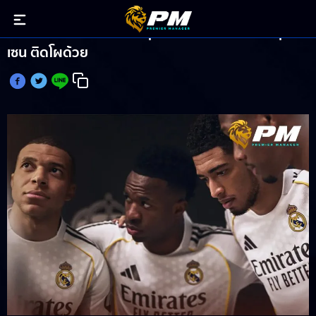
เรอัล มาดริด เผยรายชื่อลุยสโมสรโลก เทรนท์ – ฮุย
เซน ติดโผด้วย