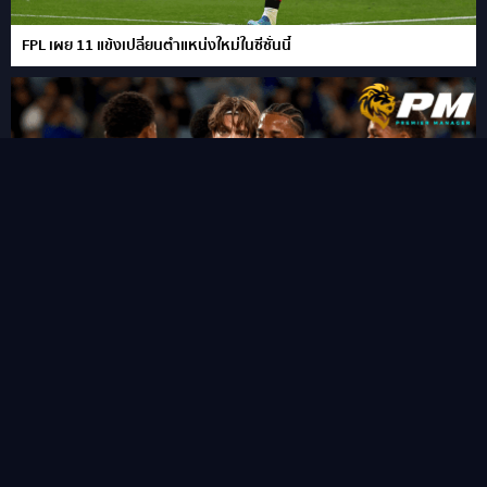
FPL เผย 11 แข้งเปลี่ยนตำแหน่งใหม่ในซีซั่นนี้
“ชูเอา เปโดร” ซัดแฮททริคสายฟ้าแลบ!พลิกนรกพาเชลซี อัด เวสเทิร์น
ซิดนีย์ 6-4