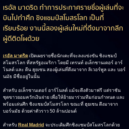
เรอัล มาดริด ทำการประกาศรายชื่อผู้เล่นที่จะ
บินไปทำศึก ชิงแชมป์สโมสรโลก เป็นที่
เรียบร้อย งานนี้สองผู้เล่นใหม่ที่ดึงมาจากลีก
ผู้ดีติดโผด้วย
เรอัล มาดริด
เปิดเผยรายชื่อนักเตะที่จะลงแข่งขัน ชิงแชมป์
สโมสรโลก ที่สหรัฐอเมริกา โดยมี เทรนท์ อเล็กซานเดอร์ อาร์
โนลด์ และ ดีน ฮุยเซน สองผู้เล่นที่ดึงมาจาก ลิเวอร์พูล และ บอร์
นมัธ มีชื่ออยู่ในนั้น
สำหรับ อเล็กซานเดอร์ อาร์โนลด์ แม้จะดึงตัวมาฟรี แต่ราชัน
ชุดขาวยอมควักเงินจ่าย เพื่อให้ย้ายมาร่วมทีมก่อนกำหนด และ
พร้อมเล่นศึก ชิงแชมป์สโมสรโลก ขณะที่ ฮุยเซน ดึงมาจาก
บอร์นมัธ ด้วยค่าตัวราว 50 ล้านปอนด์
สำหรับ
Real Madrid
จะประเดิมศึกชิงแชมป์สโมสรโลกด้วย