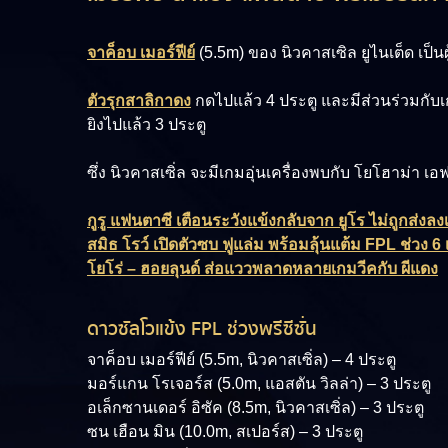
จาค็อบ เมอร์ฟีย์
(5.5m)
ของ นิวคาสเซิล ยูไนเต็ด เป็นผู
ตัวรุกสาลิกาดง
กดไปแล้ว 4 ประตู และมีส่วนร่วมกับเก
ยิงไปแล้ว 3 ประตู
ซึ่ง นิวคาสเซิ่ล จะมีเกมอุ่นเครื่องพบกับ โยโฮาม่า 
กูรู แฟนตาซี เตือนระวังแข้งกลับจาก ยูโร ไม่ถูกส่งล
สมิธ โรว์ เปิดตัวซบ ฟูแล่ม พร้อมลุ้นแต้ม FPL ช่วง 
โยโร่ – ฮอยลุนด์ ส่อแววพลาดหลายเกมวีคกับ ผีแดง
ดาวซัลโวแข้ง FPL ช่วงพรีซีซั่น
จาค็อบ เมอร์ฟีย์ (5.5m, นิวคาสเซิ่ล) – 4 ประตู
มอร์แกน โรเจอร์ส (5.0m, แอสตัน วิลล่า) – 3 ประตู
อเล็กซานเดอร์ อิซัค (8.5m, นิวคาสเซิ่ล) – 3 ประตู
ซน เฮือน มิน (10.0m, สเปอร์ส) – 3 ประตู