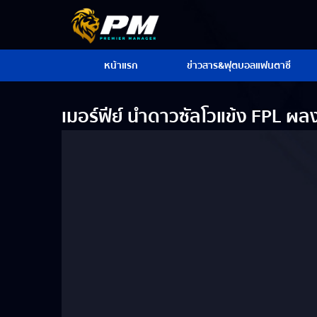
หน้าแรก
ข่าวสาร&ฟุตบอลแฟนตาซี
เมอร์ฟีย์ นำดาวซัลโวแข้ง FPL ผลง