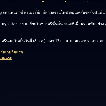
้เล่น แฟนตาซี พรีเมียร์ลีก ที่ทำผลงานในช่วงอุ่นเครื่องพรีซีซั่นที่
มรุกได้อย่างยอดเยี่ยมในช่วงพรีซั่นซั่น ขณะที่เพื่อนร่วมทีมอย่าง
เอฟ มรินอส ในเย็นวันนี้ (3 ก.ค.) เวลา 17:oo น. ตามเวลาประเทศไทย
งเล่นเกมวีคแรก
6 เกมแรก