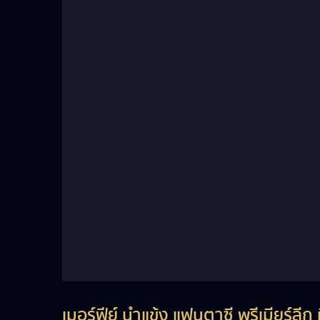
เมอร์ฟีย์ นำแข้ง แฟนตาซี พรีเมียร์ลีก 