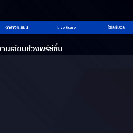
ตารางคะแนน
Live Score
ไฮไลท์บอล
านเฉียบช่วงพรีซีซั่น