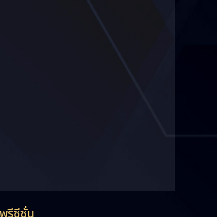
รีซีซั่น