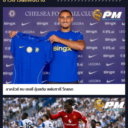
ลาครัวซ์ ซบ เชลซี ลุ้นแต้ม แฟนตาซี วีกแรก