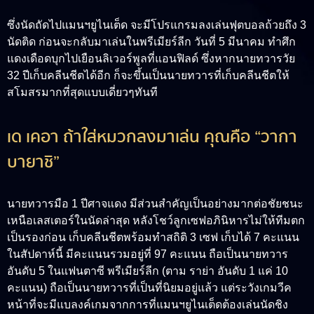
ซึ่งนัดถัดไปแมนฯยูไนเต็ด จะมีโปรแกรมลงเล่นฟุตบอลถ้วยถึง 3
นัดติด ก่อนจะกลับมาเล่นในพรีเมียร์ลีก วันที่ 5 มีนาคม ทำศึก
แดงเดือดบุกไปเยือนลิเวอร์พูลที่แอนฟิลด์ ซึ่งหากนายทวารวัย
32 ปีเก็บคลีนชีตได้อีก ก็จะขึ้นเป็นนายทวารที่เก็บคลีนชีตให้
สโมสรมากที่สุดแบบเดี่ยวๆทันที
เด เคอา ถ้าใส่หมวกลงมาเล่น คุณคือ “วากา
บายาชิ”
นายทวารมือ 1 ปีศาจแดง มีส่วนสำคัญเป็นอย่างมากต่อชัยชนะ
เหนือเลสเตอร์ในนัดล่าสุด หลังโชว์ลูกเซฟอภินิหารไม่ให้ทีมตก
เป็นรองก่อน เก็บคลีนชีตพร้อมทำสถิติ 3 เซฟ เก็บได้ 7 คะแนน
ในสัปดาห์นี้ มีคะแนนรวมอยู่ที่ 97 คะแนน ถือเป็นนายทวาร
อันดับ 5 ในแฟนตาซี พรีเมียร์ลีก (ตาม ราย่า อันดับ 1 แค่ 10
คะแนน) ถือเป็นนายทวารที่เป็นที่นิยมอยู่แล้ว แต่ระวังเกมวีค
หน้าที่จะมีแบลงค์เกมจากการที่แมนฯยูไนเต็ดต้องเล่นนัดชิง