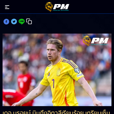
เดอ บรอยน์ เดินทางถึงอิตาลีแล้ว เตรียมซบ นาโปลี
เดอ บรอยน์ บินถึงอิตาลีเรียบร้อย เตรียมเซ็น