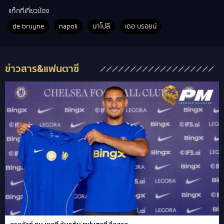
แท็กที่เกี่ยวข้อง
de bruyne
napoli
นาโปลี
เดอ บรอยน์
ข่าวสาร&แฟนตาซี