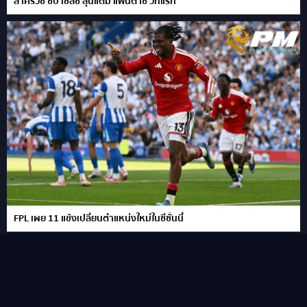
ลาครัวซ์ ซบ เชลซี ลุ้นแต้ม แฟนตาซี วีกแรก
FPL เผย 11 แข้งเปลี่ยนตำแหน่งใหม่ในซีซั่นนี้