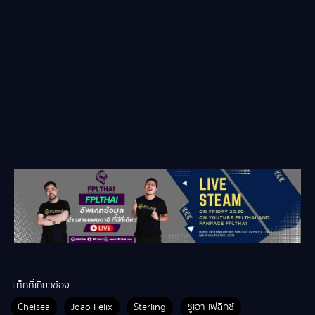
แท็กที่เกี่ยวข้อง
Chelsea
Joao Felix
Sterling
ชูเอา เฟลิกซ์