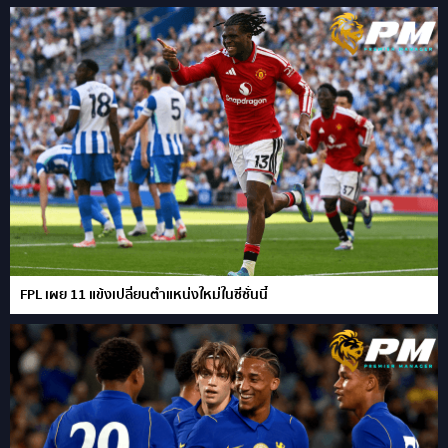
FPL เผย 11 แข้งเปลี่ยนตำแหน่งใหม่ในซีซั่นนี้