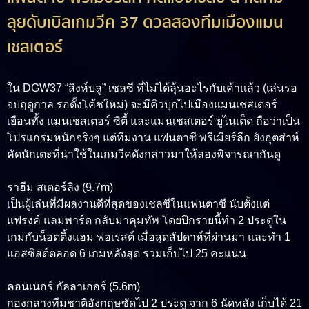
ลุยดับเบิลเกมวีค 37 ดวลสองทีมเมืองแมน
เชสเตอร์
ใน DGW37 “สิงห์บลู” เชลซี ที่ไม่ได้ลุ้นอะไรกับเค้าแล้ว (เล่นรอ
จบฤดูกาล รอตั้งโค้ชใหม่) จะมีคิวบุกไปเมืองแมนเชสเตอร์
เยือนทั้ง แมนเชสเตอร์ ซิตี้ และแมนเชสเตอร์ ยูไนเต็ด ถือว่าเป็น
โปรแกรมหนักจริงๆ แต่ทีมงาน แฟนตาซี พรีเมียร์ลีก ยังอุตส่าห์
คัดนักเตะที่น่าใช้ในเกมวีคดังกล่าวมาให้ลองพิจารณากันดู
ราฮีม สเตอร์ลิง (9.7m)
เป็นผู้เล่นที่มีผลงานดีที่สุดของเชลซีในแฟนตาซี นับตั้งแต่
แฟรงค์ แลมพาร์ด กลับมาคุมทัพ โดยปีกรายนี้ทำ 2 ประตูใน
เกมกับน็อตติ้งแฮม ฟอเรสต์ เมื่อสุดสัปดาห์ที่ผ่านมา และทำ 1
แอสซิสต์ตลอด 6 เกมหลังสุด รวมเก็บไป 25 คะแนน
คอนเนอร์ กัลลาเกอร์ (5.6m)
กองกลางทีมชาติอังกฤษซัดไป 2 ประตู จาก 6 นัดหลัง เก็บได้ 21