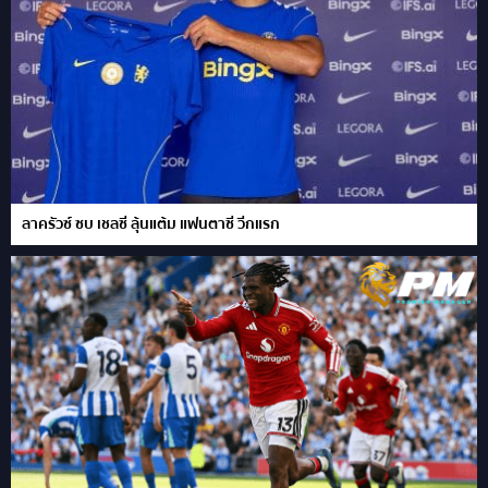
ลาครัวซ์ ซบ เชลซี ลุ้นแต้ม แฟนตาซี วีกแรก