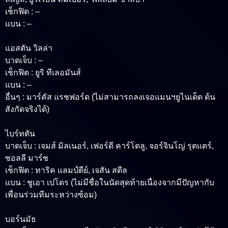
เช็กฟิต : –
แบน : –
แอสตัน วิลล่า
บาดเจ็บ : –
เช็กฟิต : ยูริ ทีเลอมันส์
แบน : –
อื่นๆ : มาร์คัส แรชฟอร์ด (ไม่สามารถลงเจอแมนฯยูไนเต็ด ต้น
สังกัดจริงได้)
ไบร์ทตัน
บาดเจ็บ : เจมส์ มิลเนอร์, เฟอร์ดี คาร์โดลู, จอร์จินโญ่ รุตแตร์,
ซอลลี มาร์ช
เช็กฟิต : ทาริค แลมป์ตีย์, เจสัน สตีล
แบน : ชูเอา เปโดร (ไม่มีชื่อในนัดสุดท้ายเนื่องจากมีปัญหากับ
เพื่อนร่วมทีมระหว่างซ้อม)
บอร์นมัธ