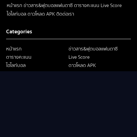
หน้าแรก
ข่าวสาร&ฟุตบอลแฟนตาซี
ตารางคะแนน
Live Score
ไฮไลท์บอล
ดาวโหลด APK
ติดต่อเรา
Categories
หน้าแรก
ข่าวสาร&ฟุตบอลแฟนตาซี
ตารางคะแนน
Live Score
ไฮไลท์บอล
ดาวโหลด APK
ติดต่อเรา
Follow Us
© fantasy premier league thailand 2026. All rights reserved