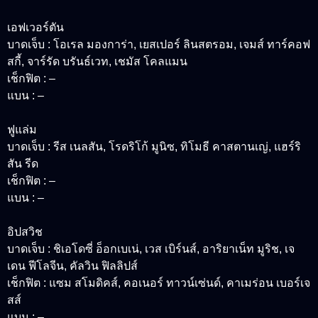
เอฟเวอร์ตัน
บาดเจ็บ : โอเรล มองการ่า, เยสเปอร์ ลินสตรอม, เจมส์ ทาร์คอฟ
สกี้, จาร์รัด บรันธ์เวท, เชมัส โคลแมน
เช็กฟิต : –
แบน : –
ฟูแล่ม
บาดเจ็บ : รีส เนลสัน, โรดริโก้ มูนิซ, ทิโมธี คาสตานเญ่, แฮร์ริ
สัน รีด
เช็กฟิต : –
แบน : –
อิปสวิช
บาดเจ็บ : ชิเอโดซี่ อ็อกเบเน่, เวส เบิร์นส์, อาริยาเน็ท มูริช, เจ
เดน ฟีโลจีน, คัลวิน ฟิลลิปส์
เช็กฟิต : แซม สโมดิคส์, คอเนอร์ ทาวน์เซ่นด์, คาเมร่อน เบอร์เจ
สส์
แบน : –