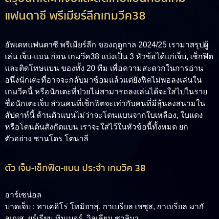
แฟนตาซี พรีเมียร์ลีกเกมวีค38
อัพเดทแฟนตาซี พรีเมียร์ลีก ของฤดูกาล 2024/25 เรามาสรุปผู้
เล่น เจ็บ-แบน ก่อน เกมวีค38 แบ่งเป็น 3 หัวข้อได้แก่เจ็บ, เช็กฟิต
และติดโทษแบน ของทั้ง 20 ทีม เพื่อความสะดวกในการอ่าน
อนึ่งนักเตะที่อาจจะกลับมาซ้อมแล้วแต่ยังฟิตไม่พอลงเล่นใน
เกมวีคนี้ หรือนักเตะที่ป่วยไม่สามารถลงเล่นได้จะใส่ไปในราย
ชื่อนักเตะเจ็บ ส่วนคนที่เช็กฟิตจะเท่ากับคนที่มีลุ้นลงสนามใน
สัปดาห์นี้ ด้านตัวแบนไม่ว่าจะโดนแบนจากใบเหลือง, ใบแดง
หรือโดนต้นสังกัดแบน เราจะใส่ไว้ในหัวข้อนี้ทั้งหมด ยก
ตัวอย่าง ซานโดร โตนาลี
ตัว เจ็บ-เช็กฟิต-แบน ประจำ เกมวีค 38
อาร์เซน่อล
บาดเจ็บ : ทาเคฮิโร่ โทมิยาสุ, กาเบรียล เชซุส, กาเบรียล มากั
ลเญส, ยูร์เรียน ทิมเบอร์, วิลเลียม ซาลิบา