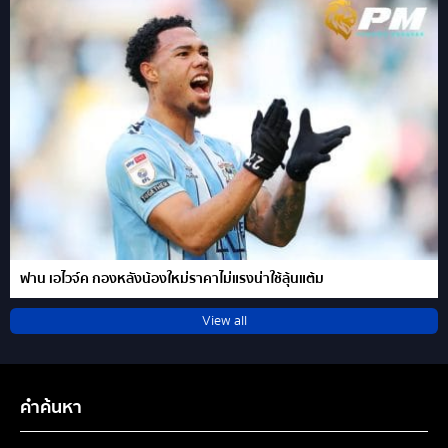
ฟาน เอไวจ์ค กองหลังน้องใหม่ราคาไม่แรงน่าใช้ลุ้นแต้ม
View all
คำค้นหา