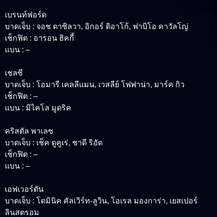
เบรนท์ฟอร์ด
บาดเจ็บ : จอช ดาซิลวา, อิกอร์ ติอาโก้, ฟาบิโอ คาวัลโญ่
เช็กฟิต : อารอน ฮิคกี้
แบน : –
เชลซี
บาดเจ็บ : โอมารี เคลลีแมน, เวสลีย์ โฟฟาน่า, มาร์ค กิว
เช็กฟิต : –
แบน : มิไคโล มูดริค
คริสตัล พาเลซ
บาดเจ็บ : เช็ค ดูคูเร่, ชาดี ริอัด
เช็กฟิต : –
แบน : –
เอฟเวอร์ตัน
บาดเจ็บ : โดมินิค คัลเวิร์ท-ลูวิน, โอเรล มองการ่า, เยสเปอร์
ลินสตรอม