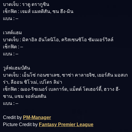
บาดเจ็บ : ราดู ดรากูชิน
เช็กฟิต : เจมส์ แมดดิสัน, ซน ฮึง-มิน
แบน : –
เวสต์แฮม
บาดเจ็บ : มิคาอิล อันโตนิโอ, คริสเซนซิโอ ซัมเมอร์วิลล์
เช็กฟิต : –
แบน : –
วูล์ฟแฮมป์ตัน
บาดเจ็บ : เอ็นโซ่ กอนซาเลซ, ซาซ่า คาลายจิช, เยอร์สัน มอสเก
ร่า, ลีออน ชิโวเม่, เปโดร ลิม่า
เช็กฟิต : ฌอง-ริชเนอร์ เบลการ์ด, แม็ตต์ โดเฮอร์ตี้, ฮวาง ฮี-
ชาน, แซม จอห์นสตัน
แบน : –
Credit by
PM-Manager
Picture Credit by
Fantasy Premier League