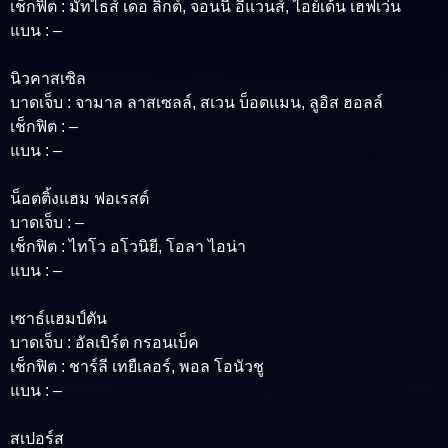
เช็กฟิต : มัทไธส์ เดอ ลิกต์, จอนนี่ อีแวนส์, ไอย์เด้น เฮฟเว่น
แบน : –
นิวคาสเซิล
บาดเจ็บ : จามาล ลาสเซลล์, สเวน บ็อตแมน, ลูอิส ฮอลล์
เช็กฟิต : –
แบน : –
น็อตติ้งแฮม ฟอเรสต์
บาดเจ็บ : –
เช็กฟิต : ไทโว อโวนิยี, โอลา ไอน่า
แบน : –
เซาธ์แฮมป์ตัน
บาดเจ็บ : อัลเบิร์ต กรอนเบ็ค
เช็กฟิต : ชาร์ลี เทยืเลอร์, พอล โอนัวชู
แบน : –
สเปอร์ส