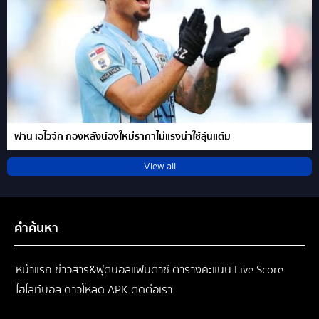
ฟาน เอไวจ์ค กองหลังน้องใหม่ราคาไม่แรงน่าใช้ลุ้นแต้ม
View all
คำค้นหา
หน้าแรก
ข่าวสาร&ฟุตบอลแฟนตาซี
ตารางคะแนน
Live Score
ไฮไลท์บอล
ดาวโหลด APK
ติดต่อเรา