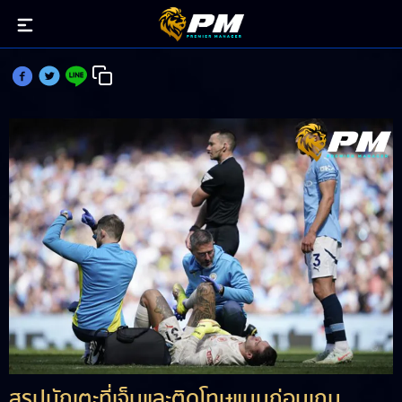
อัพเดทแข้ง เจ็บ-แบน FPL เกมวีค33
สรุปนักเตะที่เจ็บและติดโทษแบนก่อนเกม