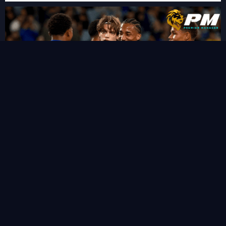
“ชูเอา เปโดร” ซัดแฮททริคสายฟ้าแลบ!พลิกนรกพาเชลซี อัด เวสเทิร์น
ซิดนีย์ 6-4