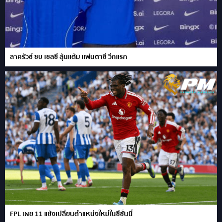
ลาครัวซ์ ซบ เชลซี ลุ้นแต้ม แฟนตาซี วีกแรก
FPL เผย 11 แข้งเปลี่ยนตำแหน่งใหม่ในซีซั่นนี้