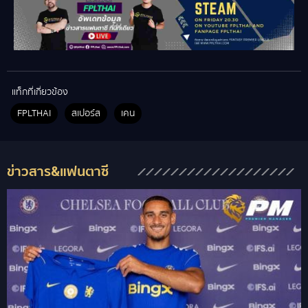
แท็กที่เกี่ยวข้อง
FPLTHAI
สเปอร์ส
เคน
ข่าวสาร&แฟนตาซี