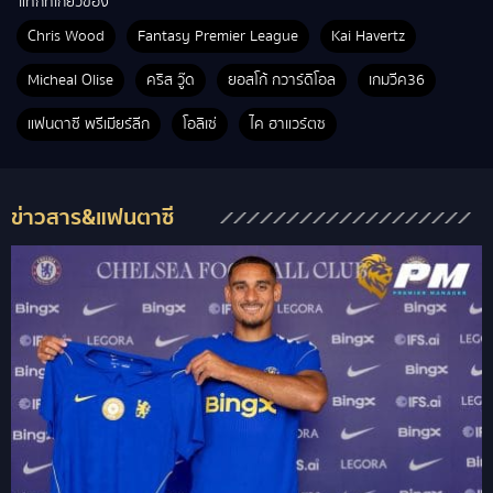
แท็กที่เกี่ยวข้อง
Chris Wood
Fantasy Premier League
Kai Havertz
Micheal Olise
คริส วู๊ด
ยอสโก้ กวาร์ดิโอล
เกมวีค36
แฟนตาซี พรีเมียร์ลีก
โอลิเซ่
ไค ฮาแวร์ตซ
ข่าวสาร&แฟนตาซี