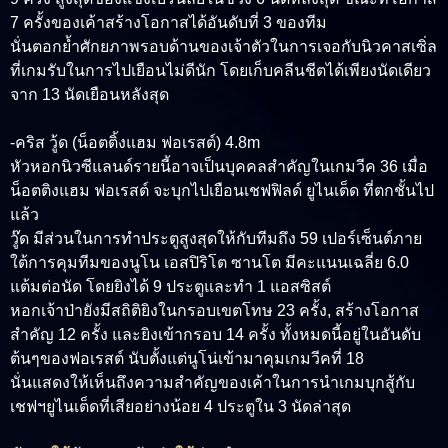
7 ครั้งของเค้าสร้างโอกาสได้อันดับที่ 3 ของทีม
นั่นตอกย้ำศักยภาพรอบด้านของเจ้าตัวในการเจอกับนิวคาสเซิ่ล
ที่เกมรับในการไปเยือนไม่ดีนัก โดยเก็บคลีนชีตได้เพียงนัดเดียว
จาก 13 นัดเยือนหลังสุด
-คริส วู้ด (น็อตติ้งแฮม ฟอเรสต์) 4.8m
หัวหอกนิวซีแลนด์รายนี้อาจเป็นบุคคลสำคัญในเกมวีค 36 เมื่อ
น็อตติงแฮม ฟอเรสต์ จะบุกไปเยือนเชฟฟิลด์ ยูไนเต็ด ที่ตกชั้นไป
แล้ว
วู๊ด มีส่วนในการทำประตูสูงสุดให้กับทีมถึง 59 เปอร์เซ็นต์ภาย
ใต้การคุมทีมของนูโน เอสปิริโต ซานโต มีคะแนนเฉลี่ย 6.0
แต้มต่อนัด โดยยิงได้ 9 ประตูและทำ 1 แอสซิสต์
หอกเจ้าป่ายังมีสถิติยิงในกรอบเขตโทษ 23 ครั้ง, สร้างโอกาส
สำคัญ 12 ครั้ง และยิงเข้ากรอบ 14 ครั้ง ทั้งหมดนี้อยู่ในอันดับ
ต้นๆของฟอเรสต์ นับตั้งแต่นูโน่เข้ามาคุมเกมวีคที่ 18
นั่นแสดงให้เห็นถึงความสำคัญของเค้าในการนำเกมบุกสู้กับ
เชฟฯยูไนเต็ดที่เสียอย่างน้อย 4 ประตูใน 3 นัดล่าสุด