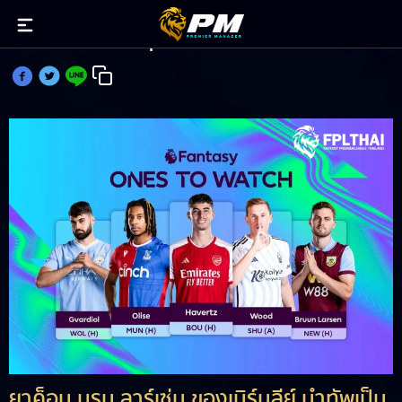
เปิด 5 แข้งน่าใส่ทีมลุย เกมวีค36
ยาค็อบ บรุน ลาร์เซ่น ของเบิร์นลีย์ นำทัพเป็น