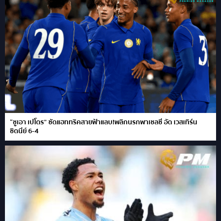
“ชูเอา เปโดร” ซัดแฮททริคสายฟ้าแลบ!พลิกนรกพาเชลซี อัด เวสเทิร์น
ซิดนีย์ 6-4