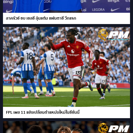
ลาครัวซ์ ซบ เชลซี ลุ้นแต้ม แฟนตาซี วีกแรก
FPL เผย 11 แข้งเปลี่ยนตำแหน่งใหม่ในซีซั่นนี้