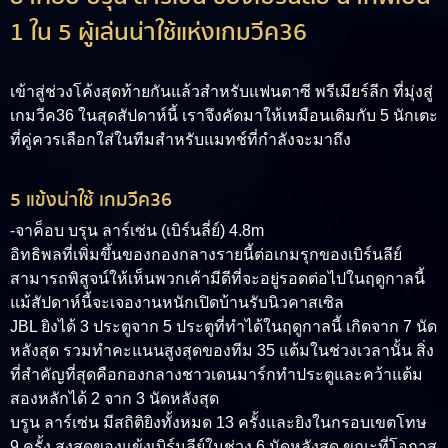
1 ใน 5 ผู้เล่นน่าใช้แห่งเกมวีค36
เข้าสู่ช่วงโค้งสุดท้ายกันแล้วสำหรับแฟนตาซี พรีเมียร์ลีก ที่มุ่งสู่
เกมวีค36 ในสุดสัปดาห์นี้ เราจึงคัดมาให้เหมือนเดิมกับ 5 นักเตะ
ที่คู่ควรเลือกใส่ในทีมสำหรับแมทช์ที่กำลังจะมาถึง
5 แข้งน่าใช้ เกมวีค36
-จาค็อบ บรุน ลาร์เซ่น (เบิร์นลี่ย์) 4.8m
อิทธิพลที่เพิ่มขึ้นของกองกลางรายนี้ต่อเกมรุกของเบิร์นลีย์
สามารถพิสูจน์ให้เห็นพวกเค้ามีดีที่จะอยู่รอดต่อไปในฤดูกาลนี้
แม้สัปดาห์นี้จะเจองานหนักเปิดบ้านรับนิวคาสเซิล
JBL ยิงได้ 3 ประตูจาก 5 ประตูที่ทำได้ในฤดูกาลนี้ เกิดจาก 7 นัด
หลังสุด รวมทำคะแนนสูงสุดของทีม 35 แต้มในช่วงเวลานั้น สิ่ง
ที่สำคัญที่สุดคือกองกลางชาวเดนมาร์กทำประตูและคว้าแต้ม
สองหลักได้ 2 จาก 3 นัดหลังสุด
บรูน ลาร์เซ่น มีสถิติยิงทั้งหมด 13 ครั้งและยิงในกรอบเขตโทษ
9 ครั้ง สูงสุดของแข้งเบิร์นลีย์ในช่วง 6 นัดหลังสุด ขณะที่โอกาส