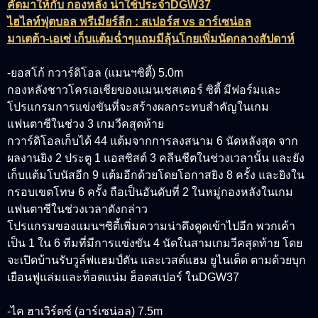
คัดมาให้กับ กองหลัง น่าใช้ประจำDGW37
ไฮไลท์ฟุตบอล พรีเมียร์ลีก : สเปอร์ส vs อาร์เซน่อล
มาเตต้า-เอเซ่ เก็บแต้มฉ่ำๆแถมมีลุ้นโกยเพิ่มนัดกลางสัปดาห์
-ยอสโก้ กวาร์ดิโอล (แมนฯซิตี้) 5.0m
กองหลังชาวโครเอเชียของแมนเชสเตอร์ ซิตี้ มีฟอร์มและ
โปรแกรมการแข่งขันที่จะสร้างผลกระทบสำคัญในเกม
แฟนตาซีในช่วง 3 เกมวีคสุดท้าย
กวาร์ดิโอลเก็บได้ 44 แต้มจากการลงสนาม 6 นัดหลังสุด จาก
ผลงานยิง 2 ประตู 1 แอสซิสต์ 3 คลีนชีตในช่วงเวลานั้น และยัง
เก็บแต้มโบนัสอีก 9 แต้มอีกด้วยโดยโอกาสยิง 8 ครั้ง และยิงใน
กรอบเขตโทษ 6 ครั้ง ถือเป็นอันดับที่ 2 ในหมู่กองหลังในเกม
แฟนตาซีในช่วงเวลาดังกล่าว
โปรแกรมของแมนฯซิตี้เพิ่มความน่าดึงดูดเข้าไปอีก พวกเค้า
เป็น 1 ใน 6 ทีมที่มีการแข่งขัน 4 นัดในสามเกมวีคสุดท้าย โดย
จะเปิดบ้านรับวูล์ฟแฮมป์ตัน และเวสต์แฮม ยูไนเต็ด ตามด้วยบุก
เยือนฟูแล่มและท็อตแน่ม ฮ็อตสเปอร์ ในDGW37
-ไค ฮาเวิร์ตซ์ (อาร์เซน่อล) 7.5m