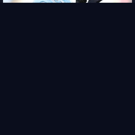
ฟาน เอไวจ์ค กองหลังน้องใหม่ราคาไม่แรงน่าใช้ลุ้นแต้ม
View all
คำค้นหา
หน้าแรก
ข่าวสาร&ฟุตบอลแฟนตาซี
ตารางคะแนน
Live Score
ไฮไลท์บอล
ดาวโหลด APK
ติดต่อเรา
Categories