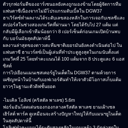
ตัวรุกฟอร์มดีของอาร์เซนอลยังคงถูกมองข้ามโดยผู้จัดการทีม
แฟนตาซีเนื่องจากไม่มีโปรแกรมดับเบิ้ลใน DGW37
ฮาเวิร์ตซ์ทำผลงานได้ระดับเลขสองหลักในการเจอกับเชลซีและ
สเปอร์สในช่วงสองเกมวีคที่ผ่านมา โดยได้รับไป 27 แต้ม แต่
กลับมีผู้เลือกเข้าทีมน้อยกว่า 8 เปอร์เซ็นต์ก่อนเกมเปิดบ้านพบ
กับ บอร์นมัธสุดสัปดาห์นี้
ผลงานล่าสุดของดาวเตะทีมชาติเยอรมันยังคงดำเนินต่อไป ใน
แฟนตาซี ฮาแวร์ตซ์เป็นผู้เล่นที่ทำประตูสูงสุดในเกมนับตั้งแต่
เกมวีคที่ 25 โดยทำคะแนนได้ 100 แต้มจาก 8 ประตูและ 6 แอส
ซิสต์
การไปเยือนแมนเชสเตอร์ยูไนเต็ดใน DGW37 ตามด้วยการ
เผชิญหน้าในบ้านกับเอฟเวอร์ตันทำให้เจาตัวมีโอกาสเก็บแต้ม
ยาวๆในฐานะตัวดิฟชั้นยอด
-ไมเคิล โอลิเซ่ (คริสตัล พาเลซ) 5.6m
ฟอร์มอันโดดเด่นของกองกลางคริสตัล พาเลซ ยามเฝ้าเซล
เฮิร์สต์ พาร์ค ดูเหมือนจะสร้างปัญหาใหญ่ให้กับแมนฯยูไนเต็ด
ในสุดสัปดาห์นี้
โอลิเซ่ทำคะแนนได้ระดับสองหลักในเกมเหย้า 3 นัดล่าสุดใน