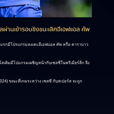
ูลผ่านเข้ารอบชิงชนะเลิศอีเอฟแอล คัพ
 ทีมแรกมีโปรแกรมลงเตะอีเอฟแอล คัพ หรือ คาราบาว
ร์สเดิมมีโปแกรมเผชิญหน้ากับเชลซีในพรีเมียร์ลีก จึง
 2024) ขณะที่เกมระหว่าง เชลซี กับสเปอร์ส จะถูก