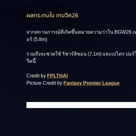
ผลกระทบใน เกมวีค26
จากสถานการณ์ที่เกิดขึ้นหมายความว่าใน BGW26 เหล
อร์ (5.8m)
รวมถึงจะชวดใช้ ริชาร์ลิซอน (7.1m) และเปโดร ปอร์โ
วีคนี้
Credit by
FPLTHAI
Picture Credit by
Fantasy Premier League