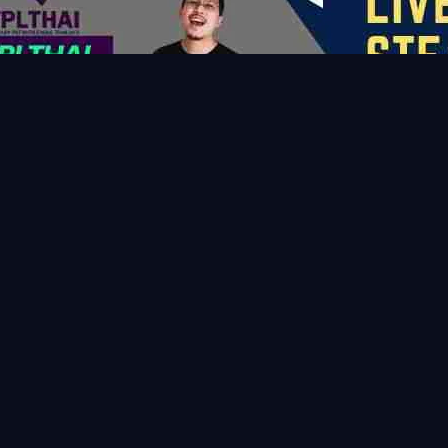
purs
ลิเวอร์พูล
สเปอร์ส
เกมวีค26
เชลซี
แฟนตาซี พรีเมียร์ล