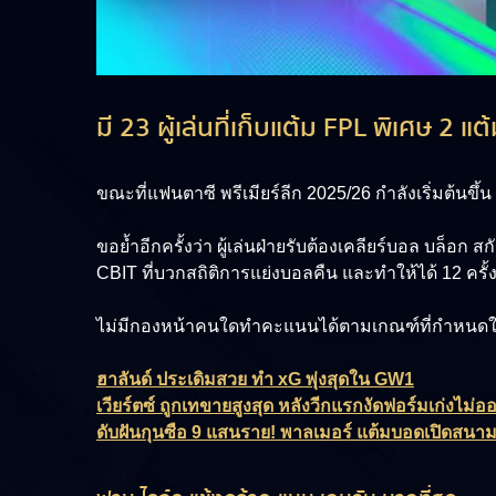
มี 23 ผู้เล่นที่เก็บแต้ม FPL พิเศษ 2
ขณะที่แฟนตาซี พรีเมียร์ลีก 2025/26 กำลังเริ่มต้นขึ
ขอย้ำอีกครั้งว่า ผู้เล่นฝ่ายรับต้องเคลียร์บอล บล็
CBIT ที่บวกสถิติการแย่งบอลคืน และทำให้ได้ 12 ครั้
ไม่มีกองหน้าคนใดทำคะแนนได้ตามเกณฑ์ที่กำหนดในเก
ฮาลันด์ ประเดิมสวย ทำ xG พุ่งสุดใน GW1
เวียร์ตซ์ ถูกเทขายสูงสุด หลังวีกแรกงัดฟอร์มเก่งไม่อ
ดับฝันกุนซือ 9 แสนราย! พาลเมอร์ แต้มบอดเปิดสน