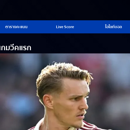
ตารางคะแนน
Live Score
ไฮไลท์บอล
นเกมวีคแรก