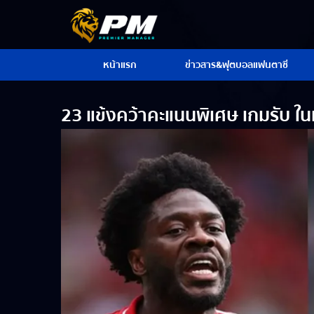
หน้าแรก
ข่าวสาร&ฟุตบอลแฟนตาซี
23 แข้งคว้าคะแนนพิเศษ เกมรับ ใ