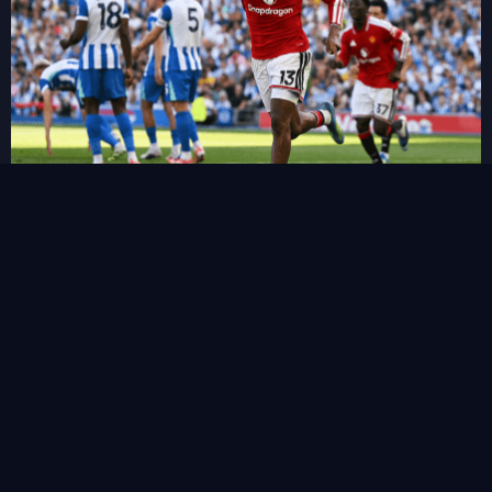
FPL เผย 11 แข้งเปลี่ยนตำแหน่งใหม่ในซีซั่นนี้