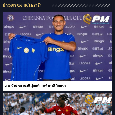
ข่าวสาร&แฟนตาซี
ลาครัวซ์ ซบ เชลซี ลุ้นแต้ม แฟนตาซี วีกแรก