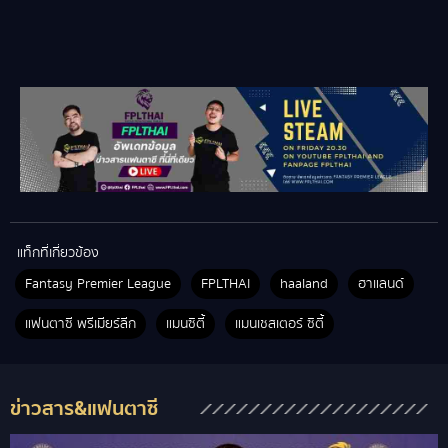
แท็กที่เกี่ยวข้อง
Fantasy Premier League
FPLTHAI
haaland
ฮาแลนด์
แฟนตาซี พรีเมียร์ลีก
แมนซิตี้
แมนเชสเตอร์ ซิตี้
ข่าวสาร&แฟนตาซี