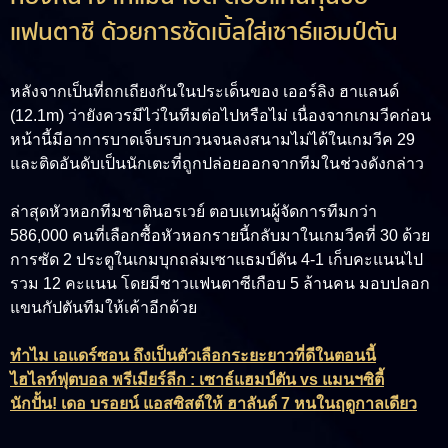
แฟนตาซี ด้วยการซัดเบิ้ลใส่เซาธ์แฮมป์ตัน
หลังจากเป็นที่ถกเถียงกันในประเด็นของ เออร์ลิง ฮาแลนด์
(12.1m) ว่ายังควรมีไว่ในทีมต่อไปหรือไม่ เนื่องจากเกมวีคก่อน
หน้านี้มีอาการบาดเจ็บรบกวนจนลงสนามไม่ได้ในเกมวีค 29
และติดอันดับเป็นนักเตะที่ถูกปล่อยออกจากทีมในช่วงดังกล่าว
ล่าสุดหัวหอกทีมชาตินอรเวย์ ตอบแทนผู้จัดการทีมกว่า
586,000 คนที่เลือกซื้อหัวหอกรายนี้กลับมาในเกมวีคที่ 30 ด้วย
การซัด 2 ประตูในเกมบุกถล่มเซาแธมป์ตัน 4-1 เก็บคะแนนไป
รวม 12 คะแนน โดยมีชาวแฟนตาซีเกือบ 5 ล้านคน มอบปลอก
แขนกัปตันทีมให้เค้าอีกด้วย
ทำไม เอแดร์ซอน ถึงเป็นตัวเลือกระยะยาวที่ดีในตอนนี้
ไฮไลท์ฟุตบอล พรีเมียร์ลีก : เซาธ์แฮมป์ตัน vs แมนฯซิตี้
นักปั้น! เดอ บรอยน์ แอสซิสต์ให้ ฮาลันด์ 7 หนในฤดูกาลเดียว