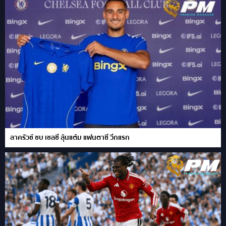
ลาครัวซ์ ซบ เชลซี ลุ้นแต้ม แฟนตาซี วีกแรก