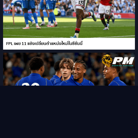
FPL เผย 11 แข้งเปลี่ยนตำแหน่งใหม่ในซีซั่นนี้