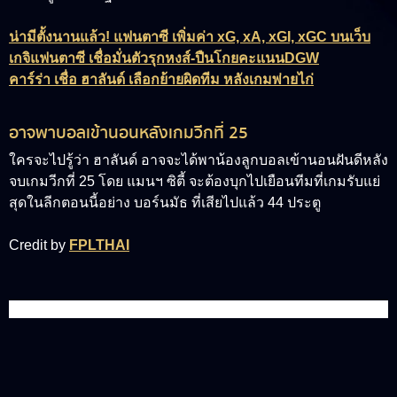
น่ามีตั้งนานแล้ว! แฟนตาซี เพิ่มค่า xG, xA, xGI, xGC บนเว็บ
เกจิแฟนตาซี เชื่อมั่นตัวรุกหงส์-ปืนโกยคะแนนDGW
คาร์ร่า เชื่อ ฮาลันด์ เลือกย้ายผิดทีม หลังเกมพ่ายไก่
อาจพาบอลเข้านอนหลังเกมวีกที่ 25
ใครจะไปรู้ว่า ฮาลันด์ อาจจะได้พาน้องลูกบอลเข้านอนฝันดีหลัง
จบเกมวีกที่ 25 โดย แมนฯ ซิตี้ จะต้องบุกไปเยือนทีมที่เกมรับแย่
สุดในลีกตอนนี้อย่าง บอร์นมัธ ที่เสียไปแล้ว 44 ประตู
Credit by
FPLTHAI