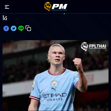
ฮาลันด์ เผยชอบนอนกอดบอลทุกคืนหากทำแฮตทริก
ได้