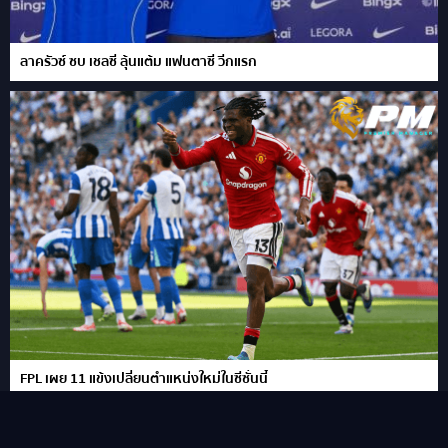
ลาครัวซ์ ซบ เชลซี ลุ้นแต้ม แฟนตาซี วีกแรก
FPL เผย 11 แข้งเปลี่ยนตำแหน่งใหม่ในซีซั่นนี้