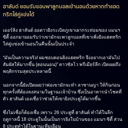
ฮาลันด์ ยอมรับชอบพาลูกบอลเข้านอนด้วยหากทำแฮต
ทริกใส่คู่แข่งได้
เออร์ลิง ฮาลันด์
ยอดาวยิงระเบิดภูเขาเผากระท่อมของ แมนฯ
ซิตี้ ออกมายอมรับว่าเขามักจะพาลูกบอลที่เขาเพิ่งยิงแฮตทริก
ใส่คู่แข่งเข้านอนในคืนนั้นเป็นประจำ
“มันเป็นความจริง! ผมชอบตอนยิงแฮตทริก จึงอยากเอามันไป
สัมผัสให้มากขึ้น (ตอนนอน)” ดาวซัลโว พรีเมียร์ลีก เปิดเผยถึง
พฤติกรรมสุดประหลาดนี้
นอกจากนี้ยังเปิดเผยว่าพ่อเขามักจะทำ ลาซานญา ให้กินก่อน
ทุกครั้งที่ต้องลงสนามในฐานะเจ้าบ้าน ซึ่งเป็นอาหารนำโชคที่
ตัว ฮาลันด์ เองเชื่อว่าช่วยให้เขายิงประตูได้มากขึ้น
ซึ่งไม่เชื่อก็ต้องเชื่อ เพราะ 26 ประตูที่ ฮาลันด์ ทำได้ในลีก
ฤดูกาลนี้ 18 ประตูในนั้นเป็นการยิงในบ้านของ แมนฯ ซิตี้ ส่วน
8 ประตูทำได้ในฐานะทีมเยือน