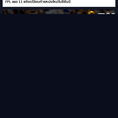
FPL เผย 11 แข้งเปลี่ยนตำแหน่งใหม่ในซีซั่นนี้
“ชูเอา เปโดร” ซัดแฮททริคสายฟ้าแลบ!พลิกนรกพาเชลซี อัด เวสเทิร์น
ซิดนีย์ 6-4