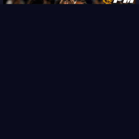
“ชูเอา เปโดร” ซัดแฮททริคสายฟ้าแลบ!พลิกนรกพาเชลซี อัด เวสเทิร์น
ซิดนีย์ 6-4