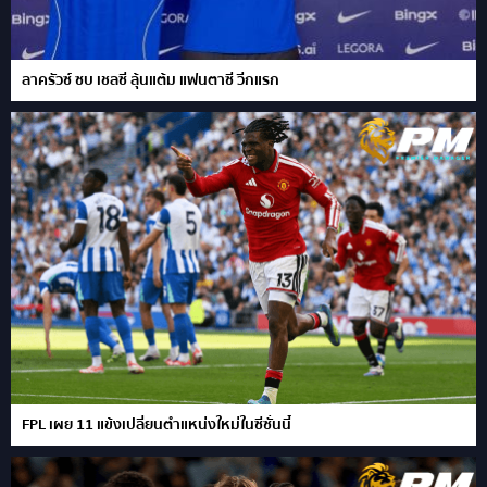
ลาครัวซ์ ซบ เชลซี ลุ้นแต้ม แฟนตาซี วีกแรก
FPL เผย 11 แข้งเปลี่ยนตำแหน่งใหม่ในซีซั่นนี้