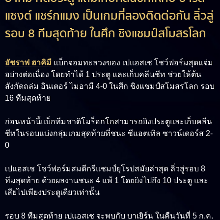
แซงต์ แชร์กแมง เป็นเกมที่สองติดต่อกัน ลิ่วสู่
รอบ 8 ทีมสุดท้าย ในศึก ชิงแชมป์สโมสรโลก
อัชราฟ ฮาคิมี
แบ็กจอมทะลวงของ เปแอสเช โชว์ฟอร์มสุดแจ่ม
อย่างต่อเนื่อง โดยทำได้ 1 ประตู และเก็บคลีนชีท ช่วยให้ต้น
สังกัดถล่ม อินเตอร์ ไมอามี 4-0 ในศึก ชิงแชมป์สโมสรโลก รอบ
16 ทีมสุดท้าย
ก่อนหน้านี้แบ็กทีมชาติโมร็อกโกสามารถยิงประตูและเก็บคลีน
ชีทในรอบแบ่งกลุ่มเกมสุดท้ายที่ชนะ ซีแอตเทิล ซาวน์เดอร์ส 2-
0
เปแอสเช โชว์ฟอร์มสมดีกรีแชมป์ยุโรปสมัยล่าสุด ลิ่วสู่รอบ 8
ทีมสุดท้าย ด้วยผลงานชนะ 4 แพ้ 1 โดยยิงไปถึง 10 ประตู และ
เสียไปเพียงประตูเดียวเท่านั้น
รอบ 8 ทีมสุดท้าย เปแอสเช จะพบกับ บาเยิร์น ในคืนวันที่ 5 ก.ค.