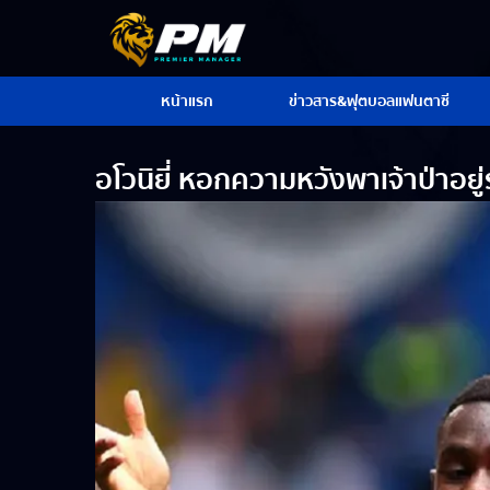
หน้าแรก
ข่าวสาร&ฟุตบอลแฟนตาซี
อโวนิยี่ หอกความหวังพาเจ้าป่าอยู