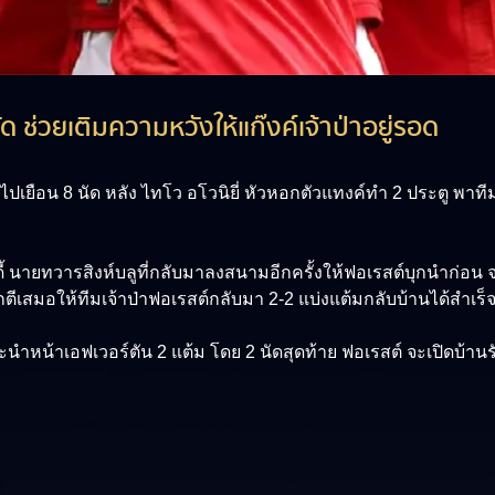
ด ช่วยเติมความหวังให้แก๊งค์เจ้าป่าอยู่รอด
เยือน 8 นัด หลัง ไทโว อโวนิยี่ หัวหอกตัวแทงค์ทำ 2 ประตู พาทีม
ี้ นายทวารสิงห์บลูที่กลับมาลงสนามอีกครั้งให้ฟอเรสต์บุกนำก่อน จ
ขกตีเสมอให้ทีมเจ้าป่าฟอเรสต์กลับมา 2-2 แบ่งแต้มกลับบ้านได้สำเร็
ะนำหน้าเอฟเวอร์ตัน 2 แต้ม โดย 2 นัดสุดท้าย ฟอเรสต์ จะเปิดบ้านร