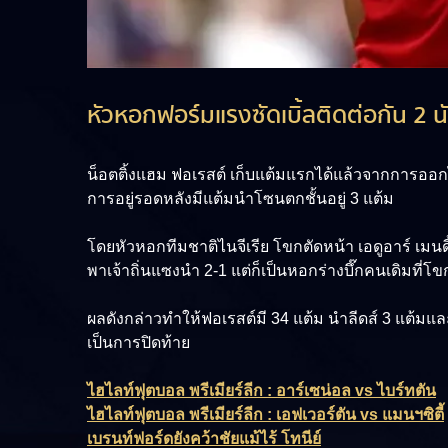
หัวหอกฟอร์มแรงซัดเบิ้ลติดต่อกัน 2 นั
น็อตติ้งแฮม ฟอเรสต์ เก็บแต้มแรกได้แล้วจากการออกไป
การอยู่รอดหลังมีแต้มนำโซนตกชั้นอยู่ 3 แต้ม
โดยหัวหอกทีมชาติไนจีเรีย โขกตัดหน้า เอดูอาร์ เมนด
พาเจ้าถิ่นแซงนำ 2-1 แต่ก็เป็นหอกร่างบึ๊กคนเดิมที่โ
ผลดังกล่าวทำให้ฟอเรสต์มี 34 แต้ม นำลีดส์ 3 แต้มแล
เป็นการปิดท้าย
ไฮไลท์ฟุตบอล พรีเมียร์ลีก : อาร์เซน่อล vs ไบร์ทตัน
ไฮไลท์ฟุตบอล พรีเมียร์ลีก : เอฟเวอร์ตัน vs แมนฯซิตี้
เบรนท์ฟอร์ดยังคว้าชัยแม้ไร้ โทนีย์